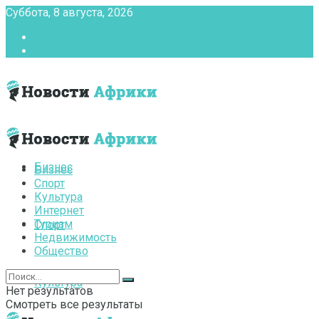
Суббота, 8 августа, 2026
Главная
Контакты
Бизнес
Бизнес
Спорт
Культура
Интернет
Туризм
Спорт
Недвижимость
Общество
Культура
Нет результатов
Смотреть все результаты