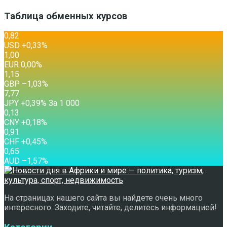
Таблица обменных курсов
0,82
USD
+0,33
%
1,00
EUR
0,00
%
1,15
GBP
–1,03
%
7,77
JPY
+0,39
%
За 1 000
0,13
CNY
+0,18
%
0,91
CHF
+0,45
%
0,65
AUD
–1,57
%
На страницах нашего сайта вы найдете очень много
интересного. Заходите, читайте, делитесь информацией!