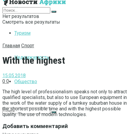
Интернет
Нет результатов
Смотреть все результаты
Туризм
Главная
Спорт
Недвижимость
With the highest
15.05.2018
0
0
Общество
The high level of professionalism speaks not only to attract
qualified specialists, but also to use European equipment in
the work of the water supply of a turnkey suburban house in
the shortest possible time and with the highest possible
quality.
The use of modern technologies.
Добавить комментарий