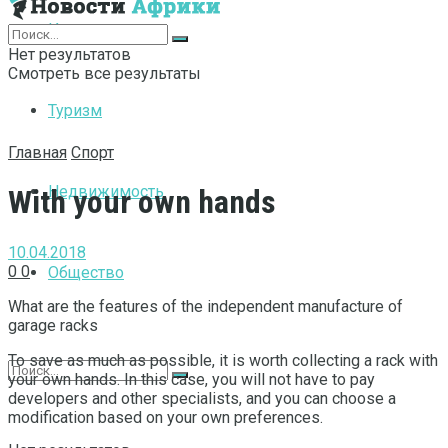
Интернет
Нет результатов
Смотреть все результаты
Туризм
Главная
Спорт
Недвижимость
With your own hands
10.04.2018
0
0
Общество
What are the features of the independent manufacture of
garage racks
To save as much as possible, it is worth collecting a rack with
your own hands. In this case, you will not have to pay
developers and other specialists, and you can choose a
modification based on your own preferences.