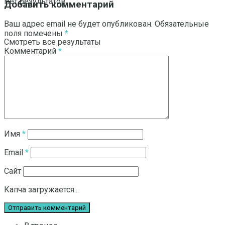
Нет результатов
Добавить комментарий
Ваш адрес email не будет опубликован.
Обязательные
поля помечены
*
Смотреть все результаты
Комментарий
*
Имя
*
Email
*
Сайт
Капча загружается...