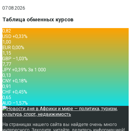
07.08.2026
Таблица обменных курсов
0,82
USD
+0,33
%
1,00
EUR
0,00
%
1,15
GBP
–1,03
%
7,77
JPY
+0,39
%
За 1 000
0,13
CNY
+0,18
%
0,91
CHF
+0,45
%
0,65
AUD
–1,57
%
На страницах нашего сайта вы найдете очень много
интересного. Заходите, читайте, делитесь информацией!