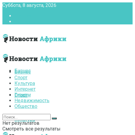
Суббота, 8 августа, 2026
Главная
Контакты
Бизнес
Бизнес
Спорт
Культура
Интернет
Туризм
Спорт
Недвижимость
Общество
Культура
Нет результатов
Смотреть все результаты