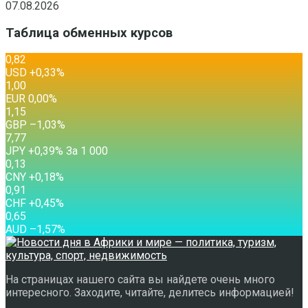
07.08.2026
Таблица обменных курсов
0,82
USD
+0,33
%
1,00
EUR
0,00
%
1,15
GBP
–1,03
%
7,77
JPY
+0,39
%
За 1 000
0,13
CNY
+0,18
%
0,91
CHF
+0,45
%
0,65
AUD
–1,57
%
На страницах нашего сайта вы найдете очень много
интересного. Заходите, читайте, делитесь информацией!