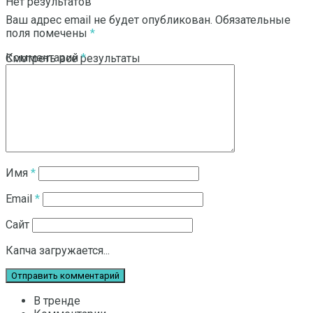
Нет результатов
Ваш адрес email не будет опубликован.
Обязательные
поля помечены
*
Комментарий
*
Смотреть все результаты
Имя
*
Email
*
Сайт
Капча загружается...
В тренде