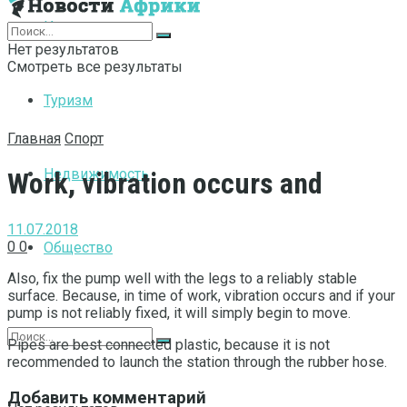
Интернет
Нет результатов
Смотреть все результаты
Туризм
Главная
Спорт
Недвижимость
Work, vibration occurs and
11.07.2018
0
0
Общество
Also, fix the pump well with the legs to a reliably stable
surface.
Because, in time of work, vibration occurs and if your
pump is not reliably fixed, it will simply begin to move.
Pipes are best connected plastic, because it is not
recommended to launch the station through the rubber hose.
Добавить комментарий