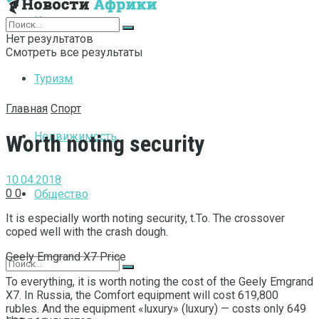
Интернет
Нет результатов
Смотреть все результаты
Туризм
Главная
Спорт
Недвижимость
Worth noting security
10.04.2018
0
0
Общество
It is especially worth noting security, t.To.
The crossover
coped well with the crash dough.
Geely Emgrand X7 Price
To everything, it is worth noting the cost of the Geely Emgrand
X7. In Russia, the Comfort equipment will cost 619,800
rubles. And the equipment «luxury» (luxury) — costs only 649