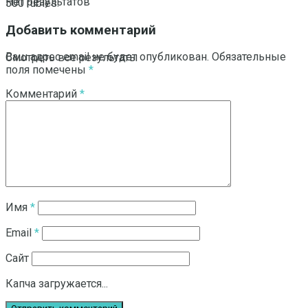
Нет результатов
500 rubles.
Добавить комментарий
Ваш адрес email не будет опубликован.
Обязательные
Смотреть все результаты
поля помечены
*
Комментарий
*
Имя
*
Email
*
Сайт
Капча загружается...