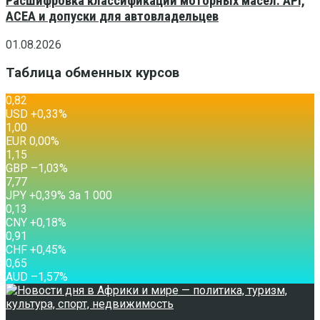
Расшифровка классификаций моторных масел: API,
ACEA и допуски для автовладельцев
01.08.2026
Таблица обменных курсов
0,82
USD
+0,33
%
1,00
EUR
0,00
%
1,15
GBP
–1,03
%
7,77
JPY
+0,39
%
За 1 000
0,13
CNY
+0,18
%
0,91
CHF
+0,45
%
0,65
AUD
–1,57
%