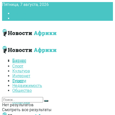
Пятница, 7 августа, 2026
Главная
Контакты
Бизнес
Бизнес
Спорт
Культура
Интернет
Туризм
Спорт
Недвижимость
Общество
Культура
Нет результатов
Смотреть все результаты