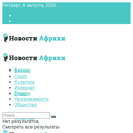
Четверг, 6 августа, 2026
Главная
Контакты
Бизнес
Бизнес
Спорт
Культура
Интернет
Туризм
Спорт
Недвижимость
Общество
Культура
Нет результатов
Смотреть все результаты