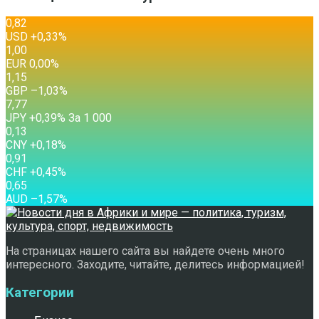
0,82
USD
+0,33
%
1,00
EUR
0,00
%
1,15
GBP
–1,03
%
7,77
JPY
+0,39
%
За 1 000
0,13
CNY
+0,18
%
0,91
CHF
+0,45
%
0,65
AUD
–1,57
%
На страницах нашего сайта вы найдете очень много
интересного. Заходите, читайте, делитесь информацией!
Категории