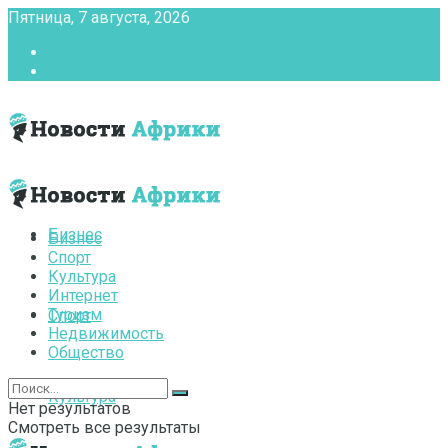
Пятница, 7 августа, 2026
Главная
Контакты
Бизнес
Бизнес
Спорт
Культура
Интернет
Туризм
Спорт
Недвижимость
Общество
Культура
Нет результатов
Смотреть все результаты