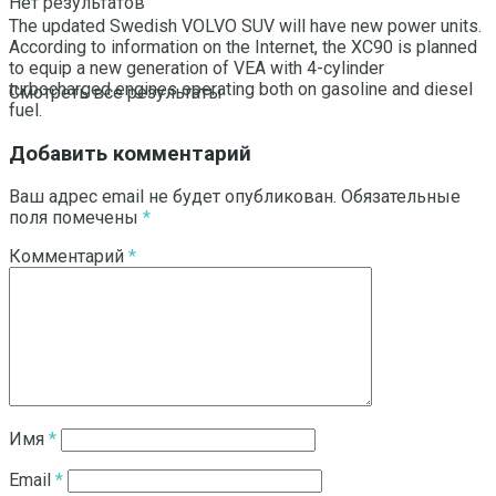
Нет результатов
The updated Swedish VOLVO SUV will have new power units.
According to information on the Internet, the XC90 is planned
to equip a new generation of VEA with 4-cylinder
turbocharged engines operating both on gasoline and diesel
Смотреть все результаты
fuel.
Добавить комментарий
Ваш адрес email не будет опубликован.
Обязательные
поля помечены
*
Комментарий
*
Имя
*
Email
*