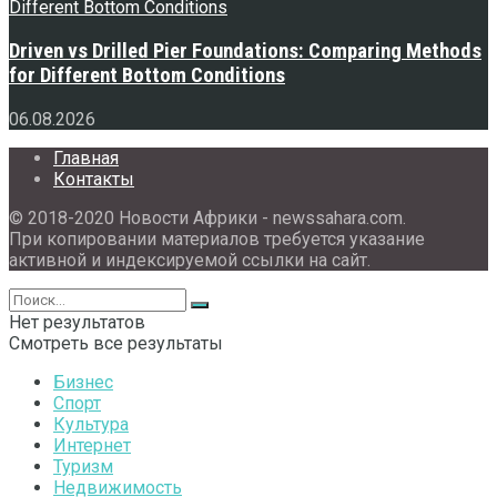
Driven vs Drilled Pier Foundations: Comparing Methods
for Different Bottom Conditions
06.08.2026
Главная
Контакты
© 2018-2020 Новости Африки - newssahara.com.
При копировании материалов требуется указание
активной и индексируемой ссылки на сайт.
Нет результатов
Смотреть все результаты
Бизнес
Спорт
Культура
Интернет
Туризм
Недвижимость