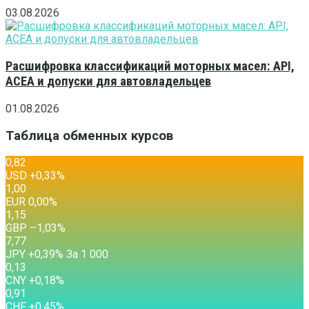
03.08.2026
Расшифровка классификаций моторных масел: API,
ACEA и допуски для автовладельцев
01.08.2026
Таблица обменных курсов
0,82
USD
+0,33
%
1,00
EUR
0,00
%
1,15
GBP
–1,03
%
7,77
JPY
+0,39
%
За 1 000
0,13
CNY
+0,18
%
0,91
CHF
+0,45
%