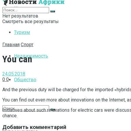
Интернет
Нет результатов
Смотреть все результаты
Туризм
Главная
Спорт
Недвижимость
You can
24.05.2018
0
0
Общество
And the previous duty will be charged for the imported «hybrid
You can find out even more about innovations on the Internet, as
Initiatives about such relaxations for electric cars were discu
chance.
Добавить комментарий