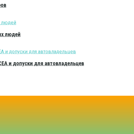
ров
ых людей
CEA и допуски для автовладельцев