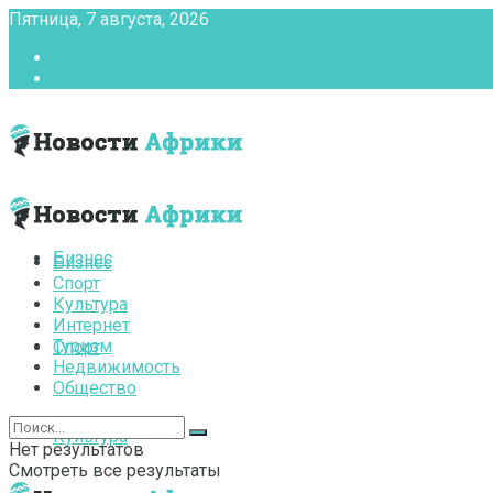
Пятница, 7 августа, 2026
Главная
Контакты
Бизнес
Бизнес
Спорт
Культура
Интернет
Туризм
Спорт
Недвижимость
Общество
Культура
Нет результатов
Смотреть все результаты