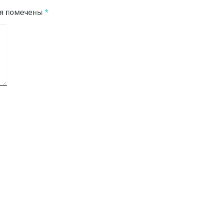
ля помечены
*