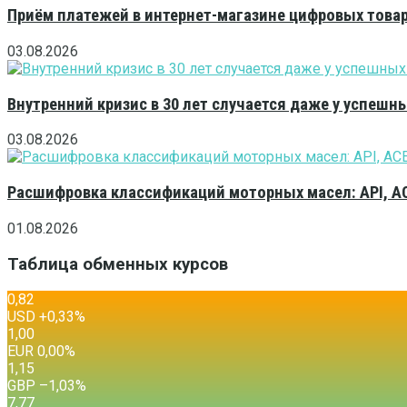
Приём платежей в интернет-магазине цифровых това
03.08.2026
Внутренний кризис в 30 лет случается даже у успешн
03.08.2026
Расшифровка классификаций моторных масел: API, A
01.08.2026
Таблица обменных курсов
0,82
USD
+0,33
%
1,00
EUR
0,00
%
1,15
GBP
–1,03
%
7,77