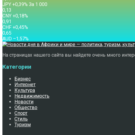
JPY
+0,39
%
За 1 000
0,13
CNY
+0,18
%
0,91
CHF
+0,45
%
0,65
AUD
–1,57
%
На страницах нашего сайта вы найдете очень много интере
Категории
Бизнес
Интернет
Культура
Недвижимость
Новости
Общество
Спорт
Стиль
Туризм