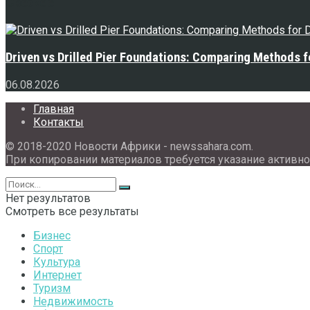
Свежее
Driven vs Drilled Pier Foundations: Comparing Methods f
06.08.2026
Главная
Контакты
© 2018-2020 Новости Африки - newssahara.com.
При копировании материалов требуется указание активно
Нет результатов
Смотреть все результаты
Бизнес
Спорт
Культура
Интернет
Туризм
Недвижимость