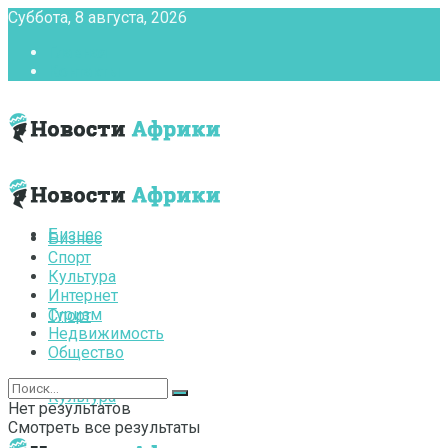
Суббота, 8 августа, 2026
Главная
Контакты
Бизнес
Бизнес
Спорт
Культура
Интернет
Туризм
Спорт
Недвижимость
Общество
Культура
Нет результатов
Смотреть все результаты