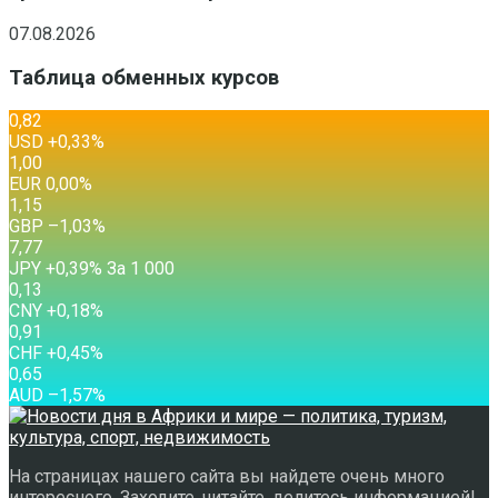
07.08.2026
Таблица обменных курсов
0,82
USD
+0,33
%
1,00
EUR
0,00
%
1,15
GBP
–1,03
%
7,77
JPY
+0,39
%
За 1 000
0,13
CNY
+0,18
%
0,91
CHF
+0,45
%
0,65
AUD
–1,57
%
На страницах нашего сайта вы найдете очень много
интересного. Заходите, читайте, делитесь информацией!