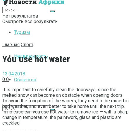
Интернет
Нет результатов
Смотреть все результаты
Туризм
Главная
Спорт
Недвижимость
You use hot water
13.04.2018
0
0
Общество
It is important to carefully clean the doorways, since the
melted snow can become an obstacle when opening doors.
To avoid the fringation of the wipers, they need to be raised in
bad weather, and even better to take home until the next trip.
In no case can you use hot water to remove ice — with a sharp
change in temperature, the paintwork, glass and plastic are
crackled.