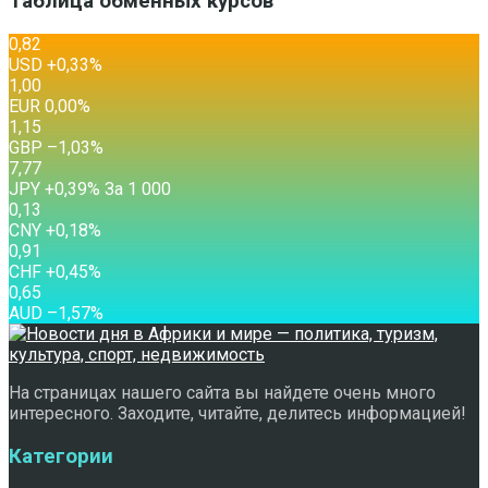
Таблица обменных курсов
0,82
USD
+0,33
%
1,00
EUR
0,00
%
1,15
GBP
–1,03
%
7,77
JPY
+0,39
%
За 1 000
0,13
CNY
+0,18
%
0,91
CHF
+0,45
%
0,65
AUD
–1,57
%
На страницах нашего сайта вы найдете очень много
интересного. Заходите, читайте, делитесь информацией!
Категории