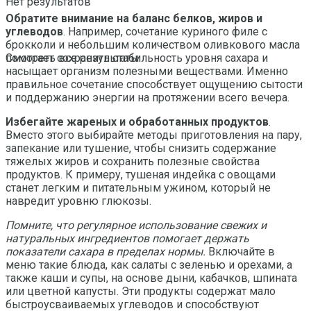
Нет результатов
Обратите внимание на баланс белков, жиров и
углеводов
. Например, сочетание куриного филе с
брокколи и небольшим количеством оливкового масла
помогает сохранить стабильность уровня сахара и
Смотреть все результаты
насыщает организм полезными веществами. Именно
правильное сочетание способствует ощущению сытости
и поддержанию энергии на протяжении всего вечера.
Избегайте жареных и обработанных продуктов
.
Вместо этого выбирайте методы приготовления на пару,
запекание или тушение, чтобы снизить содержание
тяжелых жиров и сохранить полезные свойства
продуктов. К примеру, тушеная индейка с овощами
станет легким и питательным ужином, который не
навредит уровню глюкозы.
Помните, что регулярное использование свежих и
натуральных ингредиентов помогает держать
показатели сахара в пределах нормы.
Включайте в
меню такие блюда, как салаты с зеленью и орехами, а
также каши и супы, на основе дыни, кабачков, шпината
или цветной капусты. Эти продукты содержат мало
быстроусваиваемых углеводов и способствуют