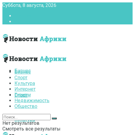
Суббота, 8 августа, 2026
Главная
Контакты
Бизнес
Бизнес
Спорт
Культура
Интернет
Туризм
Спорт
Недвижимость
Общество
Культура
Нет результатов
Смотреть все результаты