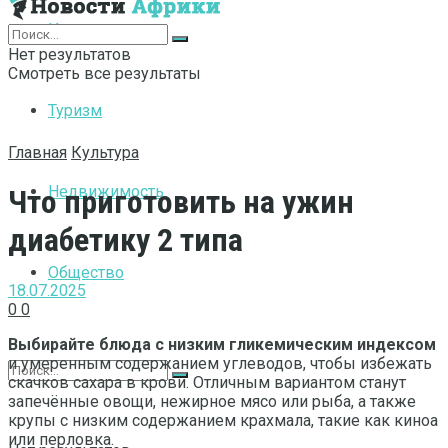
Интернет
Нет результатов
Смотреть все результаты
Туризм
Главная
Культура
Недвижимость
Что приготовить на ужин
диабетику 2 типа
Общество
18.07.2025
0
0
Выбирайте блюда с низким гликемическим индексом
и умеренным содержанием углеводов, чтобы избежать
скачков сахара в крови. Отличным вариантом станут
запечённые овощи, нежирное мясо или рыба, а также
крупы с низким содержанием крахмала, такие как киноа
или перловка.