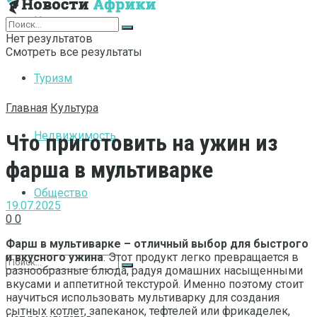
Интернет
Нет результатов
Смотреть все результаты
Туризм
Главная
Культура
Недвижимость
Что приготовить на ужин из
фарша в мультиварке
Общество
19.07.2025
0
0
Фарш в мультиварке – отличный выбор для быстрого
и вкусного ужина
. Этот продукт легко превращается в
разнообразные блюда, радуя домашних насыщенными
вкусами и аппетитной текстурой. Именно поэтому стоит
научиться использовать мультиварку для создания
сытных котлет, запеканок, тефтелей или фрикаделек,