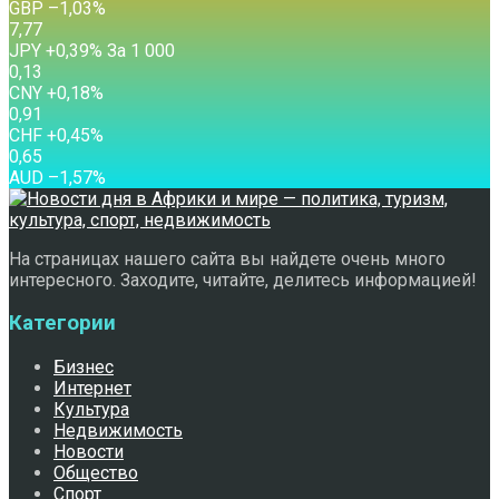
GBP
–1,03
%
7,77
JPY
+0,39
%
За 1 000
0,13
CNY
+0,18
%
0,91
CHF
+0,45
%
0,65
AUD
–1,57
%
На страницах нашего сайта вы найдете очень много
интересного. Заходите, читайте, делитесь информацией!
Категории
Бизнес
Интернет
Культура
Недвижимость
Новости
Общество
Спорт