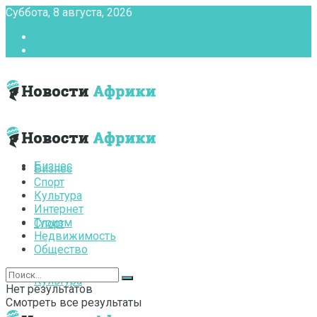
Суббота, 8 августа, 2026
Главная
Контакты
Бизнес
Бизнес
Спорт
Культура
Интернет
Туризм
Спорт
Недвижимость
Общество
Культура
Нет результатов
Смотреть все результаты