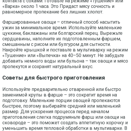
контакта с соками. Готовьте на режиме «Тушение» или
«Варка» около 1 часа. Это Придаст мясу сочность и
равномерное пропекание без лишних хлопот.
Фаршированные овощи – отличный способ насытить
ужин за минимальное время. Используйте маленькие
цуккини, баклажаны или болгарский перец. Вырежьте
сердцевины, наполните их подготовленным фаршем,
смешанным с рисом или булгуром для сытности.
Накройте крышкой и поставьте в мультиварку на режим
«Тушение» или «Выпечка» на 40–50 минут. Не забудьте
добавить немного воды или бульона – так овощи и мясо
пропекутся и сохранят натуральный вкус.
Советы для быстрого приготовления
Используйте предварительно отваренной или быстро
заменимой крупы в фарше – это сократит время на
подготовку. Маленькие порции овощей пропекаются
быстрее, поэтому выбирайте средний или маленький
размер. Для ускорения процесса перед началом
приготовления слегка подрумяньте фарш или овощи на
сковороде – это поможет создать аппетитную корочку и
уменьшить время тепловой обработки в мультиварке. В