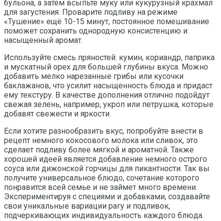
бульона, а затем всыпьте муку или кукурузный крахмал
для загустения. Проварите подливу на режиме
«Тушение» ещё 10-15 минут, постоянное помешивание
поможет сохранить однородную консистенцию и
насыщенный аромат.
Используйте смесь пряностей: кумин, кориандр, паприка
и мускатный орех для большей глубины вкуса. Можно
добавить мелко нарезанные грибы или кусочки
баклажанов, что усилит насыщенность блюда и придаст
ему текстуру. В качестве дополнения отлично подойдут
свежая зелень, например, укроп или петрушка, которые
добавят свежести и яркости.
Если хотите разнообразить вкус, попробуйте внести в
рецепт немного кокосового молока или сливок, это
сделает подливу более мягкой и ароматной. Также
хорошей идеей является добавление немного острого
соуса или дижонской горчицы для пикантности. Так вы
получите универсальное блюдо, сочетание которого
понравится всей семье и не займет много времени.
Экспериментируя с специями и добавками, создавайте
свои уникальные вариации рагу и подливок,
подчеркивающих индивидуальность каждого блюда.