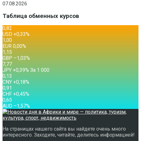
07.08.2026
Таблица обменных курсов
0,82
USD
+0,33
%
1,00
EUR
0,00
%
1,15
GBP
–1,03
%
7,77
JPY
+0,39
%
За 1 000
0,13
CNY
+0,18
%
0,91
CHF
+0,45
%
0,65
AUD
–1,57
%
На страницах нашего сайта вы найдете очень много
интересного. Заходите, читайте, делитесь информацией!