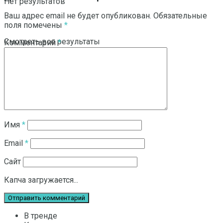
Нет результатов
Ваш адрес email не будет опубликован.
Обязательные
поля помечены
*
Смотреть все результаты
Комментарий
*
Имя
*
Email
*
Сайт
Капча загружается...
В тренде