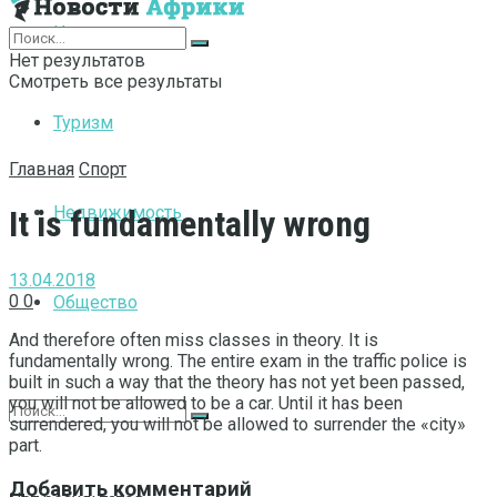
Интернет
Нет результатов
Смотреть все результаты
Туризм
Главная
Спорт
Недвижимость
It is fundamentally wrong
13.04.2018
0
0
Общество
And therefore often miss classes in theory.
It is
fundamentally wrong. The entire exam in the traffic police is
built in such a way that the theory has not yet been passed,
you will not be allowed to be a car. Until it has been
surrendered, you will not be allowed to surrender the «city»
part.
Добавить комментарий