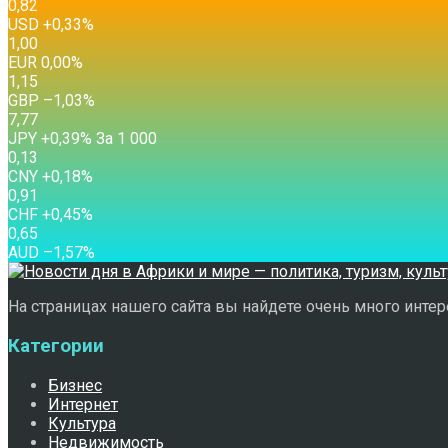
0,82
USD
+0,33
%
1,00
EUR
0,00
%
1,15
GBP
–1,03
%
7,77
JPY
+0,39
%
За 1 000
0,13
CNY
+0,18
%
0,91
CHF
+0,45
%
0,65
AUD
–1,57
%
На страницах нашего сайта вы найдете очень много интере
Категории
Бизнес
Интернет
Культура
Недвижимость