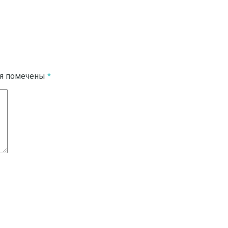
ля помечены
*