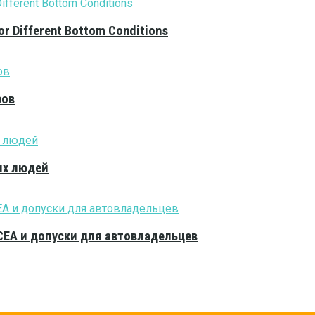
or Different Bottom Conditions
ров
ых людей
CEA и допуски для автовладельцев