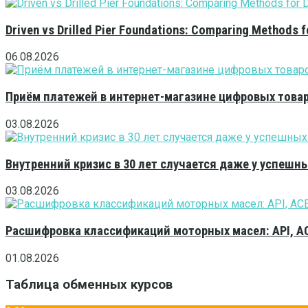
Driven vs Drilled Pier Foundations: Comparing Methods f
06.08.2026
Приём платежей в интернет-магазине цифровых това
03.08.2026
Внутренний кризис в 30 лет случается даже у успешн
03.08.2026
Расшифровка классификаций моторных масел: API, A
01.08.2026
Таблица обменных курсов