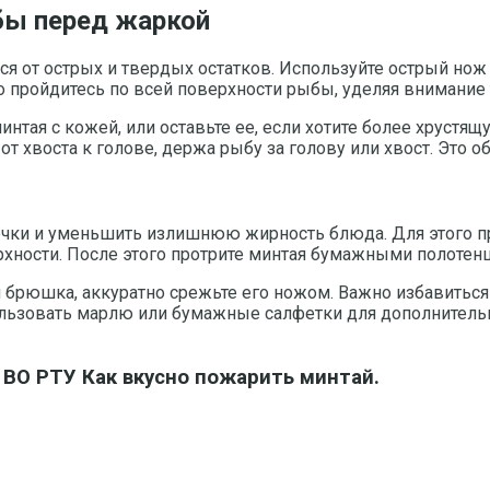
бы перед жаркой
ся от острых и твердых остатков. Используйте острый нож
ьно пройдитесь по всей поверхности рыбы, уделяя внимани
нтая с кожей, или оставьте ее, если хотите более хрустящ
 от хвоста к голове, держа рыбу за голову или хвост. Это 
чки и уменьшить излишнюю жирность блюда. Для этого пр
рхности. После этого протрите минтая бумажными полотен
и брюшка, аккуратно срежьте его ножом. Важно избавиться
льзовать марлю или бумажные салфетки для дополнительн
О РТУ Как вкусно пожарить минтай.