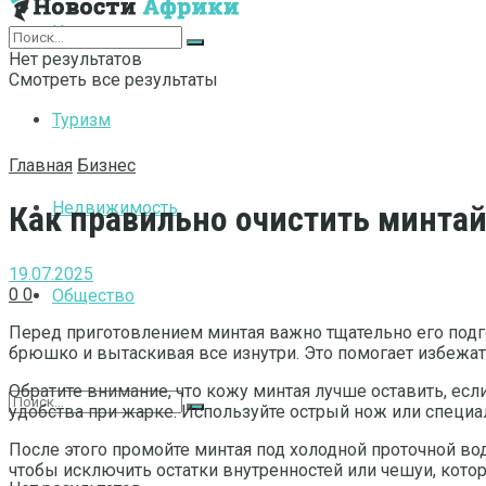
Интернет
Нет результатов
Смотреть все результаты
Туризм
Главная
Бизнес
Недвижимость
Как правильно очистить минта
19.07.2025
0
0
Общество
Перед приготовлением минтая важно тщательно его подго
брюшко и вытаскивая все изнутри. Это помогает избежать
Обратите внимание, что кожу минтая лучше оставить, есл
удобства при жарке. Используйте острый нож или специа
После этого промойте минтая под холодной проточной во
чтобы исключить остатки внутренностей или чешуи, кото