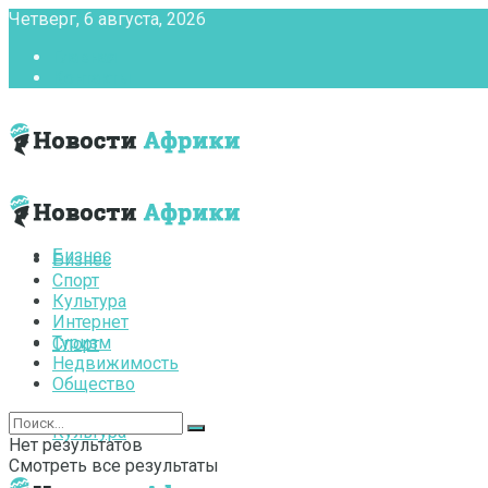
Четверг, 6 августа, 2026
Главная
Контакты
Бизнес
Бизнес
Спорт
Культура
Интернет
Туризм
Спорт
Недвижимость
Общество
Культура
Нет результатов
Смотреть все результаты