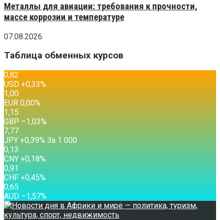
Металлы для авиации: требования к прочности,
массе коррозии и температуре
07.08.2026
Таблица обменных курсов
0,82
USD
+0,33
%
1,00
EUR
0,00
%
1,15
GBP
–1,03
%
7,77
JPY
+0,39
%
За 1 000
0,13
CNY
+0,18
%
0,91
CHF
+0,45
%
0,65
AUD
–1,57
%