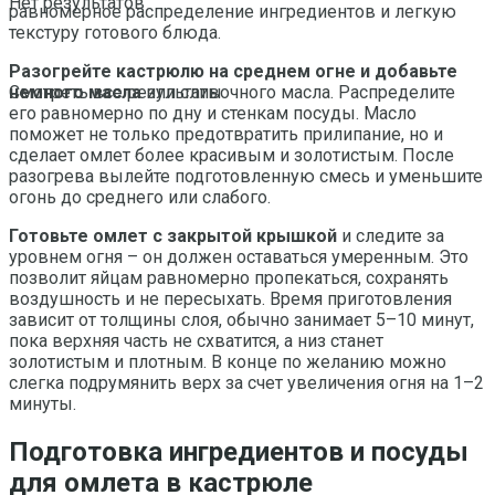
Нет результатов
равномерное распределение ингредиентов и легкую
текстуру готового блюда.
Разогрейте кастрюлю на среднем огне и добавьте
немного масла
или сливочного масла. Распределите
Смотреть все результаты
его равномерно по дну и стенкам посуды. Масло
поможет не только предотвратить прилипание, но и
сделает омлет более красивым и золотистым. После
разогрева вылейте подготовленную смесь и уменьшите
огонь до среднего или слабого.
Готовьте омлет с закрытой крышкой
и следите за
уровнем огня – он должен оставаться умеренным. Это
позволит яйцам равномерно пропекаться, сохранять
воздушность и не пересыхать. Время приготовления
зависит от толщины слоя, обычно занимает 5–10 минут,
пока верхняя часть не схватится, а низ станет
золотистым и плотным. В конце по желанию можно
слегка подрумянить верх за счет увеличения огня на 1–2
минуты.
Подготовка ингредиентов и посуды
для омлета в кастрюле