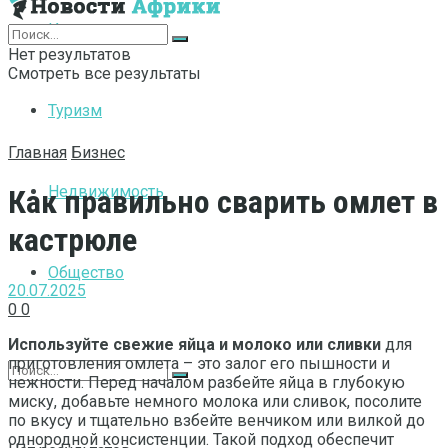
Интернет
Нет результатов
Смотреть все результаты
Туризм
Главная
Бизнес
Недвижимость
Как правильно сварить омлет в
кастрюле
Общество
20.07.2025
0
0
Используйте свежие яйца и молоко или сливки
для
приготовления омлета – это залог его пышности и
нежности. Перед началом разбейте яйца в глубокую
миску, добавьте немного молока или сливок, посолите
по вкусу и тщательно взбейте венчиком или вилкой до
однородной консистенции. Такой подход обеспечит