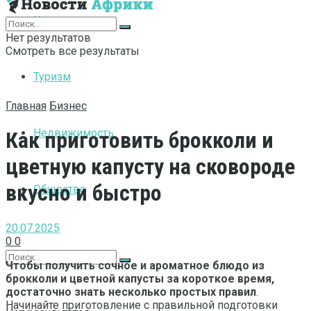
Интернет
Нет результатов
Смотреть все результаты
Туризм
Главная
Бизнес
Недвижимость
Как приготовить брокколи и
цветную капусту на сковороде
вкусно и быстро
Общество
20.07.2025
0
0
Чтобы получить сочное и ароматное блюдо из
брокколи и цветной капусты за короткое время,
достаточно знать несколько простых правил
.
Начинайте приготовление с правильной подготовки