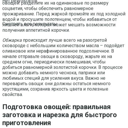
Нет результатов
овощей: разделите их на одинаковые по размеру
соцветия, чтобы обеспечить равномерное
прожаривание. Перед жаркой промойте их под холодной
водой и просушите полотенцем, чтобы избавиться от
Смотреть все результаты
лишней влаги, которая может мешать возможности
получения аппетитной корочки.
Обжарка
происходит лучше всего на разогретой
сковороде с небольшим количеством масла – подойдет
оливковое или нерафинированное подсолнечное. В
начале отправьте овощи в сковороду, жарьте их на
среднем огне, периодически помешивая, чтобы
добиться равномерной золотистой корочки. В процессе
можно добавить немного чеснока, паприки или
любимых специй для усиления вкуса. Важно не
переварить овощи: они должны остаться немного
хрустящими, сохранив яркость цвета и полезные
свойства.
Подготовка овощей: правильная
заготовка и нарезка для быстрого
приготовления