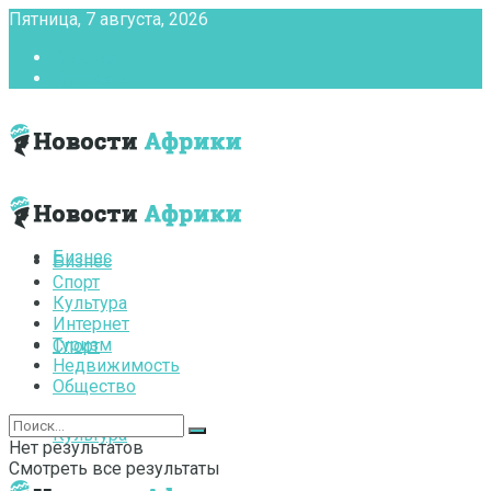
Пятница, 7 августа, 2026
Главная
Контакты
Бизнес
Бизнес
Спорт
Культура
Интернет
Туризм
Спорт
Недвижимость
Общество
Культура
Нет результатов
Смотреть все результаты