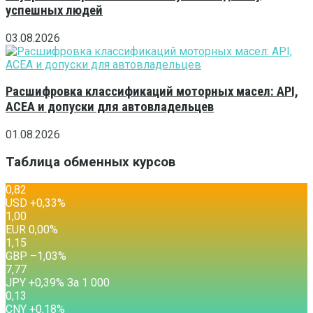
успешных людей
03.08.2026
Расшифровка классификаций моторных масел: API,
ACEA и допуски для автовладельцев
01.08.2026
Таблица обменных курсов
0,82
USD
+0,33
%
1,00
EUR
0,00
%
1,15
GBP
–1,03
%
7,77
JPY
+0,39
%
За 1 000
0,13
CNY
+0,18
%