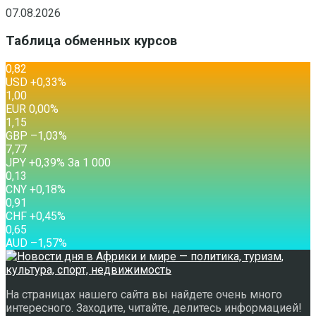
07.08.2026
Таблица обменных курсов
0,82
USD
+0,33
%
1,00
EUR
0,00
%
1,15
GBP
–1,03
%
7,77
JPY
+0,39
%
За 1 000
0,13
CNY
+0,18
%
0,91
CHF
+0,45
%
0,65
AUD
–1,57
%
На страницах нашего сайта вы найдете очень много
интересного. Заходите, читайте, делитесь информацией!