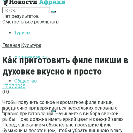
Интернет
Нет результатов
Смотреть все результаты
Туризм
Главная
Культура
Недвижимость
Как приготовить филе пикши в
духовке вкусно и просто
Общество
17.07.2025
0
0
Чтобы получить сочное и ароматное филе пикши,
достаточно придерживаться нескольких основных
правил приготовления. Начинайте с выбора свежей
рыбы – она должна иметь яркий цвет и свежий запах.
Перед запеканием обязательно просушите филе
бумажным полотенцем, чтобы убрать лишнюю влагу,