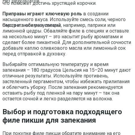
Нет результатов
что поможет достичь хрустящей корочки.
Приправы играют ключевую роль
в создании
насыщенного вкуса. Используйте смесь соли, черного
перца и любимых специй, например, паприки или
Смотреть все результаты
лимонной цедры. Обваляйте филе в специях и оставьте
на несколько минут – это насытит рыбу ароматами и
сделает более пикантной. Для дополнительной сочности
добавьте каплю оливкового масла или лимонный сок
перед отправкой в духовку.
Выбирайте оптимальную температуру и время
запекания – 180 градусов Цельсия на 15–20 минут дают
отличные результаты. Используйте противень,
застеленный пергаментом, чтобы избежать прилипания
и облегчить уборку. После запекания рекомендуется
оставить рыбу под пленкой на пару минут – так она
остается сочной и легко разделяется на волокна.
Выбор и подготовка подходящего
филе пикши для запекания
При покупке филе пикши обратите внимание на его