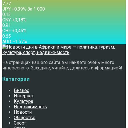
7,77
JPY
+0,39
%
За 1 000
0,13
CNY
+0,18
%
0,91
CHF
+0,45
%
0,65
AUD
–1,57
%
На страницах нашего сайта вы найдете очень много
интересного. Заходите, читайте, делитесь информацией!
Категории
Бизнес
Интернет
Культура
Недвижимость
Новости
Общество
Спорт