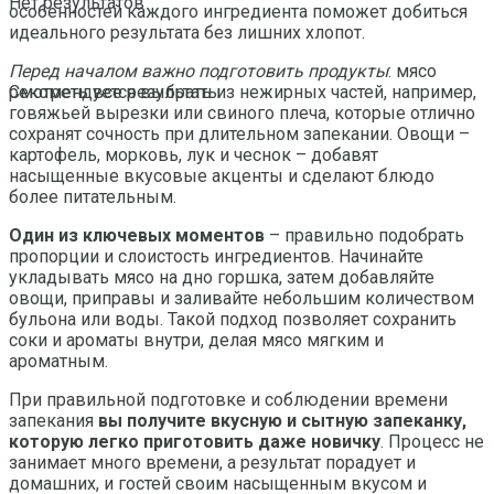
Нет результатов
особенностей каждого ингредиента поможет добиться
идеального результата без лишних хлопот.
Перед началом важно подготовить продукты
: мясо
рекомендуется выбрать из нежирных частей, например,
Смотреть все результаты
говяжьей вырезки или свиного плеча, которые отлично
сохранят сочность при длительном запекании. Овощи –
картофель, морковь, лук и чеснок – добавят
насыщенные вкусовые акценты и сделают блюдо
более питательным.
Один из ключевых моментов
– правильно подобрать
пропорции и слоистость ингредиентов. Начинайте
укладывать мясо на дно горшка, затем добавляйте
овощи, приправы и заливайте небольшим количеством
бульона или воды. Такой подход позволяет сохранить
соки и ароматы внутри, делая мясо мягким и
ароматным.
При правильной подготовке и соблюдении времени
запекания
вы получите вкусную и сытную запеканку,
которую легко приготовить даже новичку
. Процесс не
занимает много времени, а результат порадует и
домашних, и гостей своим насыщенным вкусом и