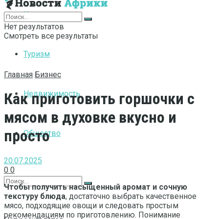
Интернет
Нет результатов
Смотреть все результаты
Туризм
Главная
Бизнес
Недвижимость
Как приготовить горшочки с
мясом в духовке вкусно и
просто
Общество
20.07.2025
0
0
Чтобы получить насыщенный аромат и сочную
текстуру блюда
, достаточно выбрать качественное
мясо, подходящие овощи и следовать простым
рекомендациям по приготовлению. Понимание