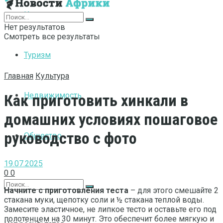
Интернет
Нет результатов
Смотреть все результаты
Туризм
Главная
Культура
Недвижимость
Как приготовить хинкали в
домашних условиях пошаговое
руководство с фото
Общество
19.07.2025
0
0
Начните с приготовления теста
– для этого смешайте 2
стакана муки, щепотку соли и ½ стакана теплой воды.
Замесите эластичное, не липкое тесто и оставьте его под
полотенцем на 30 минут. Это обеспечит более мягкую и