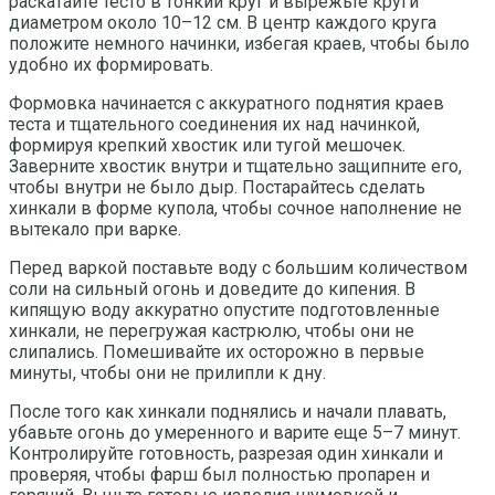
раскатайте тесто в тонкий круг и вырежьте круги
диаметром около 10–12 см. В центр каждого круга
положите немного начинки, избегая краев, чтобы было
удобно их формировать.
Формовка начинается с аккуратного поднятия краев
теста и тщательного соединения их над начинкой,
формируя крепкий хвостик или тугой мешочек.
Заверните хвостик внутри и тщательно защипните его,
чтобы внутри не было дыр. Постарайтесь сделать
хинкали в форме купола, чтобы сочное наполнение не
вытекало при варке.
Перед варкой поставьте воду с большим количеством
соли на сильный огонь и доведите до кипения. В
кипящую воду аккуратно опустите подготовленные
хинкали, не перегружая кастрюлю, чтобы они не
слипались. Помешивайте их осторожно в первые
минуты, чтобы они не прилипли к дну.
После того как хинкали поднялись и начали плавать,
убавьте огонь до умеренного и варите еще 5–7 минут.
Контролируйте готовность, разрезая один хинкали и
проверяя, чтобы фарш был полностью пропарен и