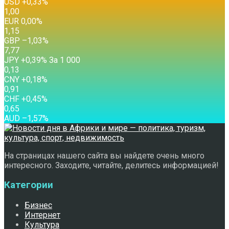
USD
+0,33
%
1,00
EUR
0,00
%
1,15
GBP
–1,03
%
7,77
JPY
+0,39
%
За 1 000
0,13
CNY
+0,18
%
0,91
CHF
+0,45
%
0,65
AUD
–1,57
%
На страницах нашего сайта вы найдете очень много
интересного. Заходите, читайте, делитесь информацией!
Категории
Бизнес
Интернет
Культура