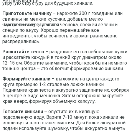
Нет результатов
упругую структуру для будущих хинкали.
Приготовьте начинку
– нарежьте 300 г говядины или
свинины на мелкие кусочки, добавьте мелко
нарезанный лук, немного чеснока, свежей зелени и
Смотреть все результаты
специи по вкусу. Хорошо перемешайте все
ингредиенты, чтобы сочность и аромат равномерно
распределились.
Раскатайте тесто
– разделите его на небольшие куски
и раскатайте каждый в тонкий круг диаметром около
12-15 см. Обратите внимание, чтобы края были немного
тоньше центра – это облегчит формирование хинкали.
Формируйте хинкали
– выложите на центр каждого
круга примерно 1-2 столовые ложки начинки.
Поднимите края теста и аккуратно защипните их, собирая
в центре в виде мешочка. Затем осторожно закрутите
края вверх, формируя объемную капсулу.
Готовьте хинкали
– опустите их в кипящую
подсоленную воду. Варите 7-10 минут, пока хинкали не
всплывут и тесто станет мягким. Для более аккуратной
подачи используйте шумовку, чтобы аккуратно вынуть