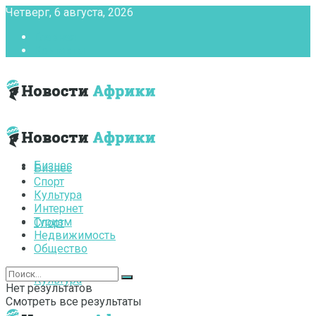
Четверг, 6 августа, 2026
Главная
Контакты
Бизнес
Бизнес
Спорт
Культура
Интернет
Туризм
Спорт
Недвижимость
Общество
Культура
Нет результатов
Смотреть все результаты