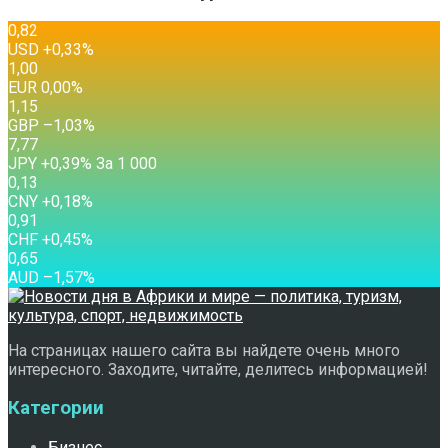
0,82
USD
+0,33
%
1,00
EUR
0,00
%
1,15
GBP
–1,03
%
7,77
JPY
+0,39
%
За 1 000
0,13
CNY
+0,18
%
0,91
CHF
+0,45
%
0,65
AUD
–1,57
%
На страницах нашего сайта вы найдете очень много
интересного. Заходите, читайте, делитесь информацией!
Категории
Бизнес