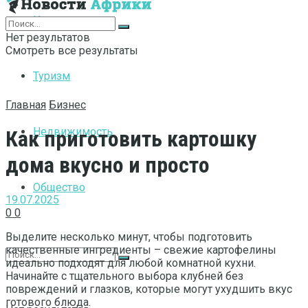
Интернет
Нет результатов
Смотреть все результаты
Туризм
Главная
Бизнес
Недвижимость
Как приготовить картошку
дома вкусно и просто
Общество
19.07.2025
0
0
Выделите несколько минут, чтобы подготовить
качественные ингредиенты – свежие картофелины
идеально подходят для любой комнатной кухни.
Начинайте с тщательного выбора клубней без
повреждений и глазков, которые могут ухудшить вкус
готового блюда.