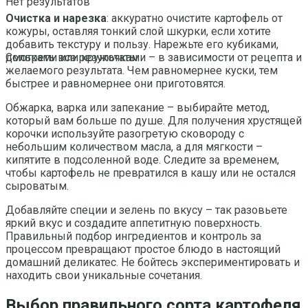
Нет результатов
Очистка и нарезка
: аккуратно очистите картофель от
кожуры, оставляя тонкий слой шкурки, если хотите
добавить текстуру и пользу. Нарежьте его кубиками,
дольками или кружочками – в зависимости от рецепта и
Смотреть все результаты
желаемого результата. Чем равномернее куски, тем
быстрее и равномернее они приготовятся.
Обжарка, варка или запекание – выбирайте метод,
который вам больше по душе. Для получения хрустящей
корочки используйте разогретую сковороду с
небольшим количеством масла, а для мягкости –
кипятите в подсоленной воде. Следите за временем,
чтобы картофель не превратился в кашу или не остался
сыроватым.
Добавляйте специи и зелень по вкусу – так разовьете
яркий вкус и создадите аппетитную поверхность.
Правильный подбор ингредиентов и контроль за
процессом превращают простое блюдо в настоящий
домашний деликатес. Не бойтесь экспериментировать и
находить свои уникальные сочетания.
Выбор правильного сорта картофеля