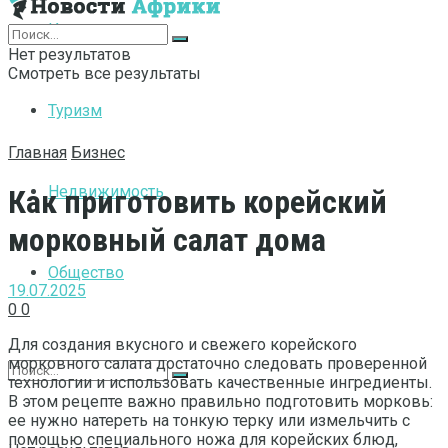
Интернет
Нет результатов
Смотреть все результаты
Туризм
Главная
Бизнес
Недвижимость
Как приготовить корейский
морковный салат дома
Общество
19.07.2025
0
0
Для создания вкусного и свежего корейского
морковного салата достаточно следовать проверенной
технологии и использовать качественные ингредиенты.
В этом рецепте важно правильно подготовить морковь:
ее нужно натереть на тонкую терку или измельчить с
помощью специального ножа для корейских блюд,