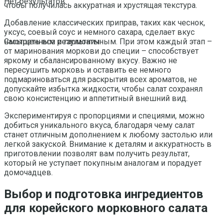
Нет результатов
чтобы получилась аккуратная и хрустящая текстура.
Добавление классических приправ, таких как чеснок,
уксус, соевый соус и немного сахара, сделает вкус
насыщенным и гармоничным. При этом каждый этап –
Смотреть все результаты
от маринования моркови до специи – способствует
яркому и сбалансированному вкусу. Важно не
пересушить морковь и оставить ее немного
подмариноваться для раскрытия всех ароматов, не
допускайте избытка жидкости, чтобы салат сохранял
свою консистенцию и аппетитный внешний вид.
Экспериментируя с пропорциями и специями, можно
добиться уникального вкуса, благодаря чему салат
станет отличным дополнением к любому застолью или
легкой закуской. Внимание к деталям и аккуратность в
приготовлении позволят вам получить результат,
который не уступает покупным аналогам и порадует
домочадцев.
Выбор и подготовка ингредиентов
для корейского морковного салата