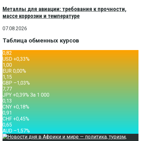
Металлы для авиации: требования к прочности,
массе коррозии и температуре
07.08.2026
Таблица обменных курсов
0,82
USD
+0,33
%
1,00
EUR
0,00
%
1,15
GBP
–1,03
%
7,77
JPY
+0,39
%
За 1 000
0,13
CNY
+0,18
%
0,91
CHF
+0,45
%
0,65
AUD
–1,57
%