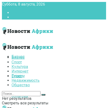
Суббота, 8 августа, 2026
Главная
Контакты
Бизнес
Бизнес
Спорт
Культура
Интернет
Туризм
Спорт
Недвижимость
Общество
Культура
Нет результатов
Смотреть все результаты