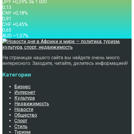
JPY
+0,39
%
За 1 000
0,13
CNY
+0,18
%
0,91
CHF
+0,45
%
0,65
AUD
–1,57
%
На страницах нашего сайта вы найдете очень много
интересного. Заходите, читайте, делитесь информацией!
Категории
Бизнес
Интернет
Культура
Недвижимость
Новости
Общество
Спорт
Стиль
Туризм