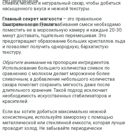
Нет результатов
сливки, молоко и натуральный сахар, чтобы добиться
насыщенного вкуса и нежной текстуры.
Главный секрет мягкости
– это правильное
замораживание. После взбивания смеси необходимо
Смотреть все результаты
поместить ее в морозильную камеру и каждые 20-30
минут доставать, тщательно перемешивая. Это
предотвращает образование больших кристаллов льда
и позволяет получить однородную, бархатистую
текстуру.
Обратите внимание
на пропорции ингредиентов.
Использование большего количества сливок по
сравнению с молоком делает мороженое более
сливочным, а добавление небольшого количества
сахара помогает сохранить мягкость даже после
длительного хранения. Такой подход исключает
необходимость искусственных стабилизаторов и
красителей.
Если вы хотите добиться максимально нежной
консистенции, используйте заморозку с помощью
металлической или стеклянной емкости, которая лучше
проводит холод. Не забывайте периодически