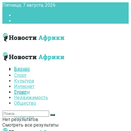
Пятница, 7 августа, 2026
Главная
Контакты
Бизнес
Бизнес
Спорт
Культура
Интернет
Туризм
Спорт
Недвижимость
Общество
Культура
Нет результатов
Смотреть все результаты