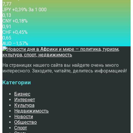
7,77
JPY
+0,39
%
За 1 000
0,13
CNY
+0,18
%
0,91
CHF
+0,45
%
0,65
AUD
–1,57
%
На страницах нашего сайта вы найдете очень много
интересного. Заходите, читайте, делитесь информацией!
Категории
Бизнес
Интернет
Культура
Недвижимость
Новости
Общество
Спорт