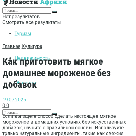
Интернет
Нет результатов
Смотреть все результаты
Туризм
Главная
Культура
Недвижимость
Как приготовить мягкое
домашнее мороженое без
добавок
Общество
19.07.2025
0
0
Если вы ищете способ сделать настоящее мягкое
мороженое в домашних условиях без искусственных
добавок, начните с правильной основы. Используйте
только натуральные ингредиенты, такие как свежие