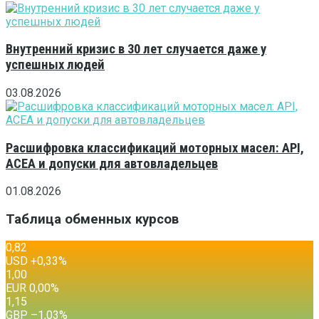
Внутренний кризис в 30 лет случается даже у
успешных людей
03.08.2026
Расшифровка классификаций моторных масел: API,
ACEA и допуски для автовладельцев
01.08.2026
Таблица обменных курсов
0,82
USD
+0,33
%
1,00
EUR
0,00
%
1,15
GBP
–1,03
%