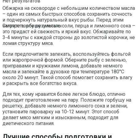
Нет результатов
Обжарка на сковороде с небольшим количеством масла
– один из самых быстрых способов сохранить сочность
и подчеркнуть натуральный вкус рыбы. Перед этим
натрите горбушу смесью соли, перца и лимонного сока –
Смотреть все результаты
это придаст ей свежесть и яркий вкус. Обжаривайте по
3-4 минуты с каждой стороны до золотистой корочки, не
ломая структуру мяса.
Если предпочитаете запекать, воспользуйтесь фольгой
или жаропрочной формой. Оберните рыбу с зеленью,
приправами и кружками лимона, добавьте немного
масла и запекайте в духовке при температуре 180°C
около 20 минут. Такой способ помогает сохранить влагу
и раскрыть все богатство вкуса.
Для тех, кому нравится более легкое блюдо, отлично
подходит приготовление на пару. Положите горбушу на
решетку, добавьте немного лимонного сока и зелени,
установите пароварку на 10-12 минут. Этот способ
делает мясо мягким и изысканным, подходит для
диетического питания.
Лучшие способы подготовки и