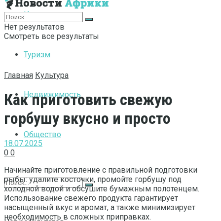
Интернет
Нет результатов
Смотреть все результаты
Туризм
Главная
Культура
Недвижимость
Как приготовить свежую
горбушу вкусно и просто
Общество
18.07.2025
0
0
Начинайте приготовление с правильной подготовки
рыбы: удалите косточки, промойте горбушу под
холодной водой и обсушите бумажным полотенцем.
Использование свежего продукта гарантирует
насыщенный вкус и аромат, а также минимизирует
необходимость в сложных приправках.