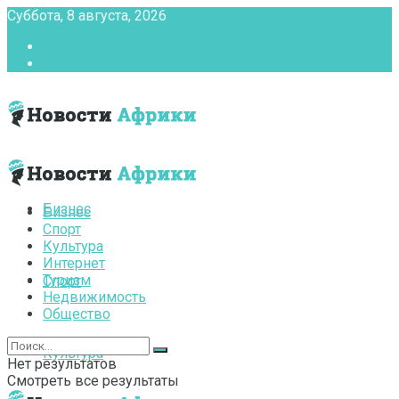
Суббота, 8 августа, 2026
Главная
Контакты
Бизнес
Бизнес
Спорт
Культура
Интернет
Туризм
Спорт
Недвижимость
Общество
Культура
Нет результатов
Смотреть все результаты