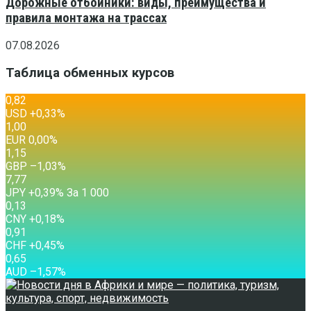
Дорожные отбойники: виды, преимущества и
правила монтажа на трассах
07.08.2026
Таблица обменных курсов
0,82
USD
+0,33
%
1,00
EUR
0,00
%
1,15
GBP
–1,03
%
7,77
JPY
+0,39
%
За 1 000
0,13
CNY
+0,18
%
0,91
CHF
+0,45
%
0,65
AUD
–1,57
%