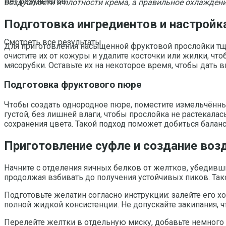
Нет результатов
воздушности и плотности крема, а правильное охлаждение
Подготовка ингредиентов и настройк
Смотреть все результаты
Для приготовления насыщенной фруктовой прослойки тща
очистите их от кожуры и удалите косточки или жилки, ч
мясорубки. Оставьте их на некоторое время, чтобы дать 
Подготовка фруктового пюре
Чтобы создать однородное пюре, поместите измельчённы
густой, без лишней влаги, чтобы прослойка не растекалас
сохранения цвета. Такой подход поможет добиться баланс
Приготовление суфле и создание воз
Начните с отделения яичных белков от желтков, убедивши
продолжая взбивать до получения устойчивых пиков. Так
Подготовьте желатин согласно инструкции: залейте его хо
полной жидкой консистенции. Не допускайте закипания, 
Перелейте желтки в отдельную миску, добавьте немного 