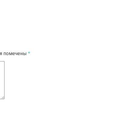
ля помечены
*