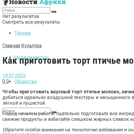
Интернет
Нет результатов
Смотреть все результаты
Туризм
Главная
Культура
Недвижимость
Как приготовить торт птичье м
19.07.2025
0
0
Общество
Чтобы приготовить вкусный торт птичье молоко, начн
добиться идеально воздушной текстуры и насыщенного вкус
лёгкой и пушистой.
Перед началом работы тщательно подготовьте все ингред
свежие продукты и избегайте слишком жирных сливок или
Обратите особое внимание на технологию взбивания и ох