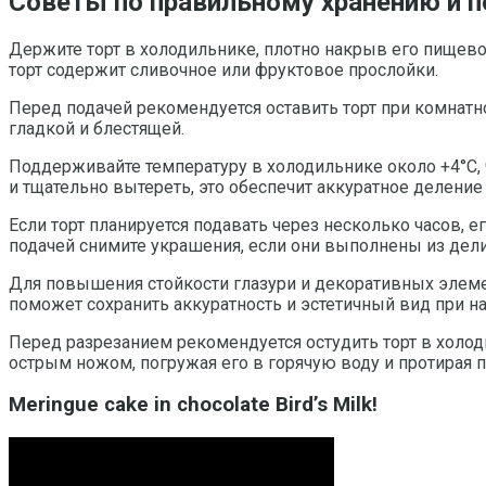
Советы по правильному хранению и п
Держите торт в холодильнике, плотно накрыв его пищево
торт содержит сливочное или фруктовое прослойки.
Перед подачей рекомендуется оставить торт при комнатно
гладкой и блестящей.
Поддерживайте температуру в холодильнике около +4°С,
и тщательно вытереть, это обеспечит аккуратное деление
Если торт планируется подавать через несколько часов, 
подачей снимите украшения, если они выполнены из дел
Для повышения стойкости глазури и декоративных элемен
поможет сохранить аккуратность и эстетичный вид при на
Перед разрезанием рекомендуется остудить торт в холод
острым ножом, погружая его в горячую воду и протирая 
Meringue cake in chocolate Bird’s Milk!