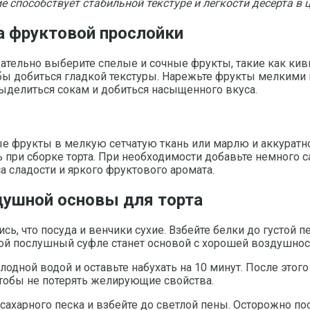
 способствует стабильной текстуре и легкости десерта в 
а фруктовой прослойки
тельно выберите спелые и сочные фрукты, такие как киви
тобы добиться гладкой текстуры. Нарежьте фрукты мелкими
выделиться сокам и добиться насыщенного вкуса.
е фрукты в мелкую сетчатую ткань или марлю и аккуратн
ь при сборке торта. При необходимости добавьте немного с
а сладости и яркого фруктового аромата.
душной основы для торта
сь, что посуда и венчики сухие. Взбейте белки до густой 
ой послушный суфле станет основой с хорошей воздушнос
лодной водой и оставьте набухать на 10 минут. После этог
чтобы не потерять желирующие свойства.
сахарного песка и взбейте до светлой пены. Осторожно п