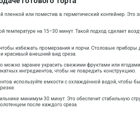
одаче готового торта
й пленкой или поместив в герметический контейнер. Это з
й температуре на 15–30 минут. Такой подход сделает возду
 чтобы избежать промерзания и порчи. Столовые приборы 
 и красивый внешний вид среза.
его можно заранее украсить свежими фруктами или ягодами,
икатных ингредиентов, чтобы не повредить конструкцию.
тов используйте емкости с охлаждённой водой, чтобы быс
резке.
ильнике минимум 30 минут. Это обеспечит стабильную стру
полотенцем после каждого среза.