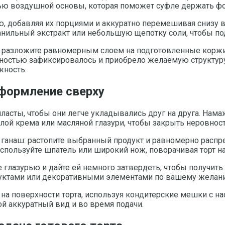
тью воздушной основы, которая поможет суфле держать ф
, добавляя их порциями и аккуратно перемешивая снизу в
нильный экстракт или небольшую щепотку соли, чтобы под
разложите равномерным слоем на подготовленные коржи, 
олностью зафиксировалось и приобрело желаемую структуру
жность.
оформление сверху
пласты, чтобы они легче укладывались друг на друга. На
 слой крема или масляной глазури, чтобы закрыть неровнос
анаш: растопите выбранный продукт и равномерно распреде
 используйте шпатель или широкий нож, поворачивая торт 
глазурью и дайте ей немного затвердеть, чтобы получить
фруктами или декоративными элементами по вашему желан
на поверхности торта, используя кондитерские мешки с на
ой аккуратный вид и во время подачи.