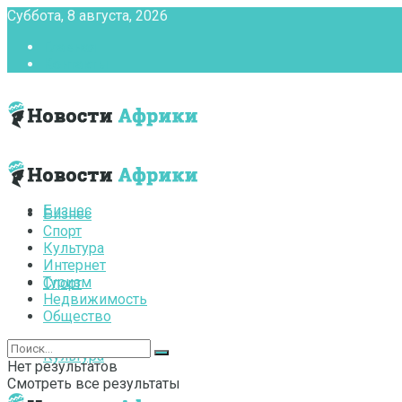
Суббота, 8 августа, 2026
Главная
Контакты
Бизнес
Бизнес
Спорт
Культура
Интернет
Туризм
Спорт
Недвижимость
Общество
Культура
Нет результатов
Смотреть все результаты