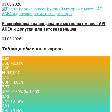
03.08.2026
Расшифровка классификаций моторных масел: API,
ACEA и допуски для автовладельцев
01.08.2026
Таблица обменных курсов
0,82
USD
+0,33
%
1,00
EUR
0,00
%
1,15
GBP
–1,03
%
7,77
JPY
+0,39
%
За 1 000
0,13
CNY
+0,18
%
0,91
CHF
+0,45
%