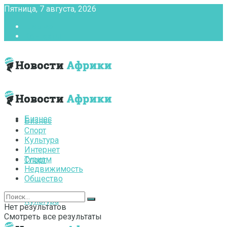
Пятница, 7 августа, 2026
Главная
Контакты
Бизнес
Бизнес
Спорт
Культура
Интернет
Туризм
Спорт
Недвижимость
Общество
Культура
Нет результатов
Смотреть все результаты