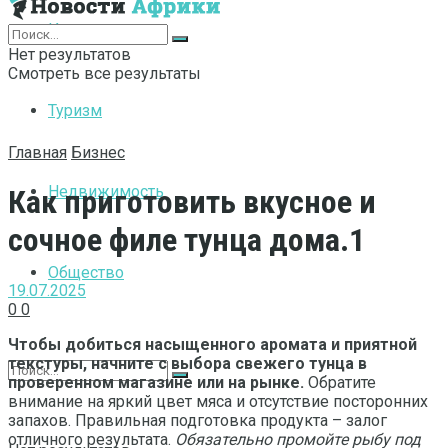
Интернет
Нет результатов
Смотреть все результаты
Туризм
Главная
Бизнес
Недвижимость
Как приготовить вкусное и
сочное филе тунца дома.1
Общество
19.07.2025
0
0
Чтобы добиться насыщенного аромата и приятной
текстуры, начните с выбора свежего тунца в
проверенном магазине или на рынке.
Обратите
внимание на яркий цвет мяса и отсутствие посторонних
запахов. Правильная подготовка продукта – залог
отличного результата.
Обязательно промойте рыбу под