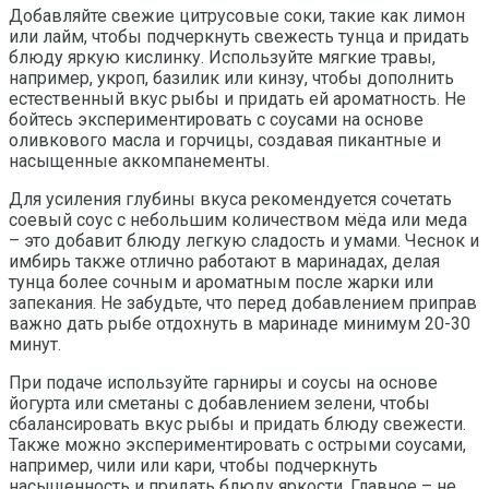
Добавляйте свежие цитрусовые соки, такие как лимон
или лайм, чтобы подчеркнуть свежесть тунца и придать
блюду яркую кислинку. Используйте мягкие травы,
например, укроп, базилик или кинзу, чтобы дополнить
естественный вкус рыбы и придать ей ароматность. Не
бойтесь экспериментировать с соусами на основе
оливкового масла и горчицы, создавая пикантные и
насыщенные аккомпанементы.
Для усиления глубины вкуса рекомендуется сочетать
соевый соус с небольшим количеством мёда или меда
– это добавит блюду легкую сладость и умами. Чеснок и
имбирь также отлично работают в маринадах, делая
тунца более сочным и ароматным после жарки или
запекания. Не забудьте, что перед добавлением приправ
важно дать рыбе отдохнуть в маринаде минимум 20-30
минут.
При подаче используйте гарниры и соусы на основе
йогурта или сметаны с добавлением зелени, чтобы
сбалансировать вкус рыбы и придать блюду свежести.
Также можно экспериментировать с острыми соусами,
например, чили или кари, чтобы подчеркнуть
насыщенность и придать блюду яркости. Главное – не