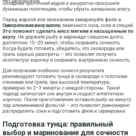
Нет результатов
холодной проточной водой и аккуратно просушите
бумажным полотенцем, чтобы убрать излишнюю влагу.
Перед жаркой или запеканием замаринуйте филе в
смеси оливкового масла, лимонного сока, соли и специй.
Смотреть все результаты
Это поможет сделать мясо мягким и насыщенным по
вкусу.
Не держите рыбу в маринаде слишком долго,
достаточно 15–20 минут, чтобы сохранить сочность.
Когда будете готовить, убедитесь, что сковорода или
гриль хорошо разогреты – это позволит получить
золотистую корочку и сохранить внутреннюю сочность.
Для получения особенно сочного результата
рекомендуют готовить тунца в сковороде с толстыми
стенками или гриле, при высокой температуре,
примерно по 2–3 минуты с каждой стороны.
Такой
подход запечатает сок внутри и создаст аппетитную
корочку. После приготовления оставьте рыбу на минуту
под алюминиевой фольгой – это позволит равномерно
распределить соки и подготовить филе к сервировке.
Подготовка тунца: правильный
выбор и маринование для сочности