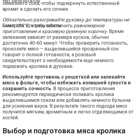
Нет результатов
лимонного сока, чтобы подчеркнуть естественный
аромат и сделать его сочнее.
Обязательно разогревайте духовку до температуры не
ниже 180°C, чтобы обеспечить равномерное
Смотреть все результаты
приготовление и красивую румяную корочку
. Время
запекания зависит от размера кусков, обычно
достаточно 40-60 минут. Чтобы проверить готовность,
проколите мясо – выделившийся прозрачный сок
говорит о полной готовности, а розовый
свидетельствует о необходимости еще немного
подержать кролика в духовке.
Используйте противень с решеткой или запекайте
мясо в фольге, чтобы избежать излишней сухости и
сохранить сочность
. В процессе приготовления
рекомендуется периодически поливать кролика
выделившимся соком или добавлять немного бульона
для усиления вкуса. В результате такого подхода мясо
получится мягким, ароматным и легко отделяющимся от
костей.
Выбор и подготовка мяса кролика