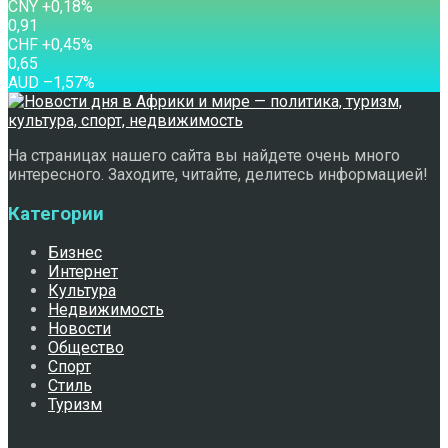
CNY
+0,18
%
0,91
CHF
+0,45
%
0,65
AUD
–1,57
%
На страницах нашего сайта вы найдете очень много
интересного. Заходите, читайте, делитесь информацией!
Категории
Бизнес
Интернет
Культура
Недвижимость
Новости
Общество
Спорт
Стиль
Туризм
Свежее