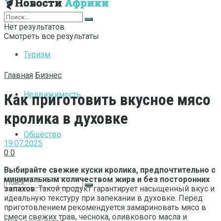
Интернет
Нет результатов
Смотреть все результаты
Туризм
Главная
Бизнес
Недвижимость
Как приготовить вкусное мясо
кролика в духовке
Общество
19.07.2025
0
0
Выбирайте свежие куски кролика, предпочтительно с
минимальным количеством жира и без посторонних
запахов
. Такой продукт гарантирует насыщенный вкус и
идеальную текстуру при запекании в духовке. Перед
приготовлением рекомендуется замариновать мясо в
смеси свежих трав, чеснока, оливкового масла и