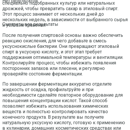
Нет результатов
специально подобранных культур или натуральных
дрожжей, чтобы превратить сахар в этиловый спирт.
Этот процесс занимает от нескольких дней до
нескольких недель, в зависимости от выбранного сырья
Смотреть все результаты
и условий хранения.
После получения спиртовой основы важно обеспечить
реакцию окисления, для чего добавьте в смесь
уксуснокислые бактерии. Они превращают этиловый
спирт в уксусную кислоту, и этот этап требует
поддержания оптимальной температуры и вентиляции.
Контролируйте процесс, чтобы избежать появления
посторонних запахов или плесени, и регулярно
проверяйте состояние ферментации.
По завершении ферментации аккуратно отделите
жидкость от осадка, профильтруйте и при
необходимости сделайте повторное оборудование для
повышения концентрации кислот. Такой способ
позволяет избежать использования химических
веществ и полностью контролировать качество
конечного продукта. В результате вы получите
натуральную уксусную кислоту, готовую к применению
в кулинарии, домашних косметических средствах или