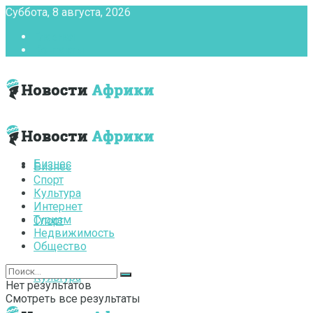
Суббота, 8 августа, 2026
Главная
Контакты
Бизнес
Бизнес
Спорт
Культура
Интернет
Туризм
Спорт
Недвижимость
Общество
Культура
Нет результатов
Смотреть все результаты