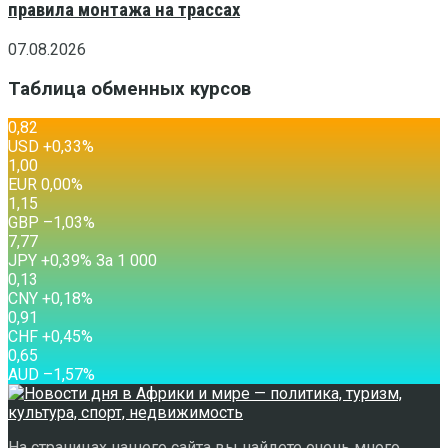
правила монтажа на трассах
07.08.2026
Таблица обменных курсов
0,82
USD
+0,33
%
1,00
EUR
0,00
%
1,15
GBP
–1,03
%
7,77
JPY
+0,39
%
За 1 000
0,13
CNY
+0,18
%
0,91
CHF
+0,45
%
0,65
AUD
–1,57
%
На страницах нашего сайта вы найдете очень много