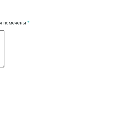
ля помечены
*