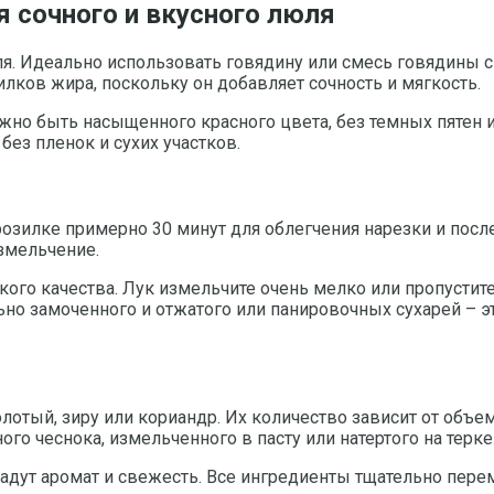
я сочного и вкусного люля
ля. Идеально использовать говядину или смесь говядины с
лков жира, поскольку он добавляет сочность и мягкость.
жно быть насыщенного красного цвета, без темных пятен 
ез пленок и сухих участков.
зилке примерно 30 минут для облегчения нарезки и пос
змельчение.
кого качества. Лук измельчите очень мелко или пропустит
но замоченного и отжатого или панировочных сухарей – это
лотый, зиру или кориандр. Их количество зависит от объе
го чеснока, измельченного в пасту или натертого на терке
дадут аромат и свежесть. Все ингредиенты тщательно пер