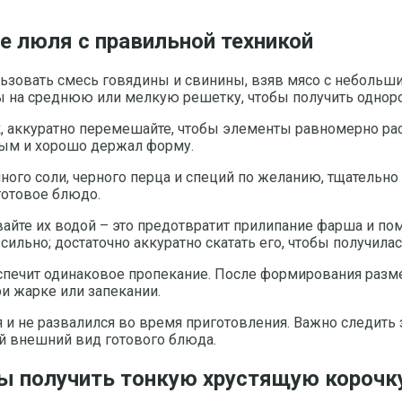
 люля с правильной техникой
льзовать смесь говядины и свинины, взяв мясо с небольш
 на среднюю или мелкую решетку, чтобы получить одноро
, аккуратно перемешайте, чтобы элементы равномерно ра
чным и хорошо держал форму.
го соли, черного перца и специй по желанию, тщательно 
готовое блюдо.
вайте их водой – это предотвратит прилипание фарша и п
льно; достаточно аккуратно скатать его, чтобы получилась
спечит одинаковое пропекание. После формирования разме
и жарке или запекании.
 и не развалился во время приготовления. Важно следить
й внешний вид готового блюда.
 получить тонкую хрустящую корочку 