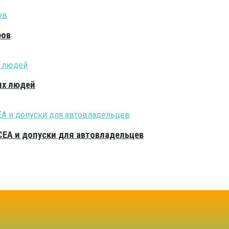
ров
ых людей
CEA и допуски для автовладельцев