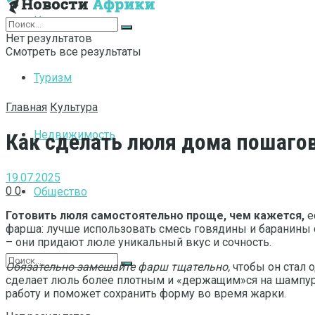
Интернет
Нет результатов
Смотреть все результаты
Туризм
Главная
Культура
Недвижимость
Как сделать люля дома пошаго
19.07.2025
0
0
Общество
Готовить люля самостоятельно проще, чем кажется,
е
фарша: лучше использовать смесь говядины и баранины 
– они придают люле уникальный вкус и сочность.
Обязательно замешайте фарш тщательно,
чтобы он стал 
сделает люль более плотным и «держащим»ся на шампуре
работу и поможет сохранить форму во время жарки.