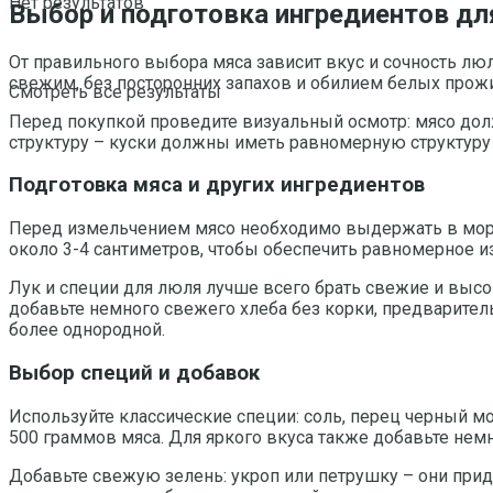
Нет результатов
Выбор и подготовка ингредиентов дл
От правильного выбора мяса зависит вкус и сочность лю
свежим, без посторонних запахов и обилием белых прожи
Смотреть все результаты
Перед покупкой проведите визуальный осмотр: мясо дол
структуру – куски должны иметь равномерную структуру б
Подготовка мяса и других ингредиентов
Перед измельчением мясо необходимо выдержать в моро
около 3-4 сантиметров, чтобы обеспечить равномерное и
Лук и специи для люля лучше всего брать свежие и высо
добавьте немного свежего хлеба без корки, предваритель
более однородной.
Выбор специй и добавок
Используйте классические специи: соль, перец черный мо
500 граммов мяса. Для яркого вкуса также добавьте немно
Добавьте свежую зелень: укроп или петрушку – они при