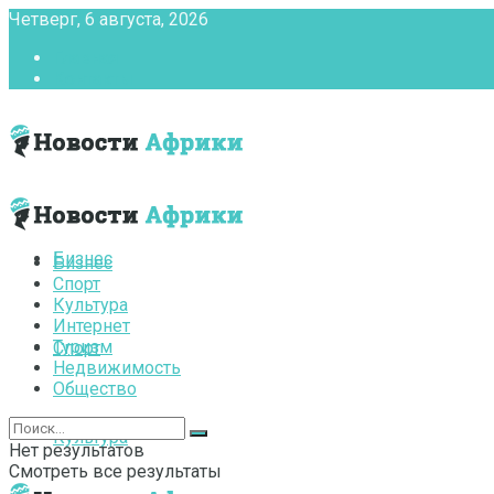
Четверг, 6 августа, 2026
Главная
Контакты
Бизнес
Бизнес
Спорт
Культура
Интернет
Туризм
Спорт
Недвижимость
Общество
Культура
Нет результатов
Смотреть все результаты