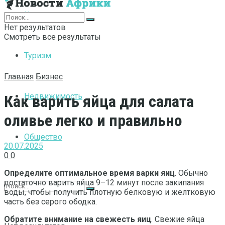
Интернет
Нет результатов
Смотреть все результаты
Туризм
Главная
Бизнес
Недвижимость
Как варить яйца для салата
оливье легко и правильно
Общество
20.07.2025
0
0
Определите оптимальное время варки яиц
. Обычно
достаточно варить яйца 9–12 минут после закипания
воды, чтобы получить плотную белковую и желтковую
часть без серого ободка.
Обратите внимание на свежесть яиц
. Свежие яйца