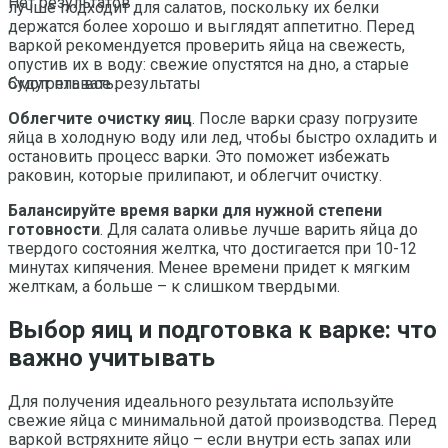
Нет результатов
лучше подходит для салатов, поскольку их белки
держатся более хорошо и выглядят аппетитно. Перед
варкой рекомендуется проверить яйца на свежесть,
опустив их в воду: свежие опустятся на дно, а старые
будут плавать.
Смотреть все результаты
Облегчите очистку яиц
. После варки сразу погрузите
яйца в холодную воду или лед, чтобы быстро охладить и
остановить процесс варки. Это поможет избежать
раковин, которые прилипают, и облегчит очистку.
Балансируйте время варки для нужной степени
готовности
. Для салата оливье лучше варить яйца до
твердого состояния желтка, что достигается при 10-12
минутах кипячения. Менее времени придет к мягким
желткам, а больше – к слишком твердыми.
Выбор яиц и подготовка к варке: что
важно учитывать
Для получения идеального результата используйте
свежие яйца с минимальной датой производства. Перед
варкой встряхните яйцо – если внутри есть запах или