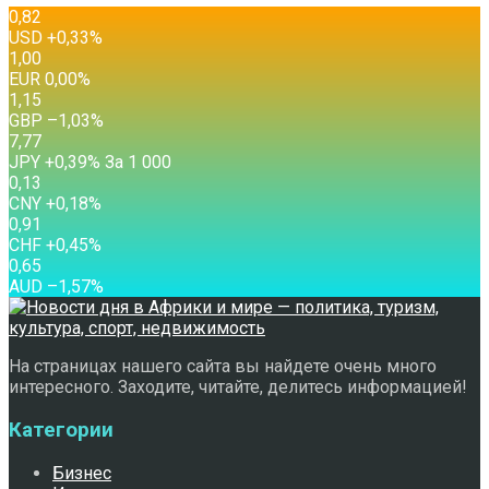
0,82
USD
+0,33
%
1,00
EUR
0,00
%
1,15
GBP
–1,03
%
7,77
JPY
+0,39
%
За 1 000
0,13
CNY
+0,18
%
0,91
CHF
+0,45
%
0,65
AUD
–1,57
%
На страницах нашего сайта вы найдете очень много
интересного. Заходите, читайте, делитесь информацией!
Категории
Бизнес