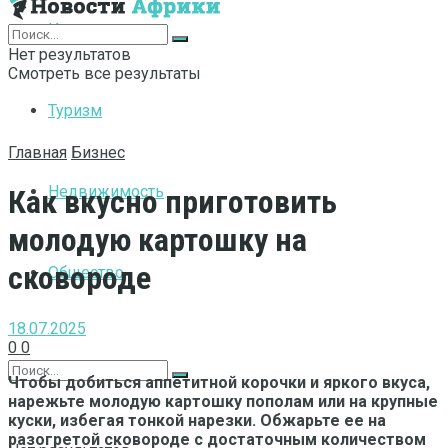
Интернет
Нет результатов
Смотреть все результаты
Туризм
Главная
Бизнес
Недвижимость
Как вкусно приготовить
молодую картошку на
сковороде
Общество
18.07.2025
0
0
Чтобы добиться аппетитной корочки и яркого вкуса,
нарежьте молодую картошку пополам или на крупные
куски, избегая тонкой нарезки. Обжарьте ее на
разогретой сковороде с достаточным количеством