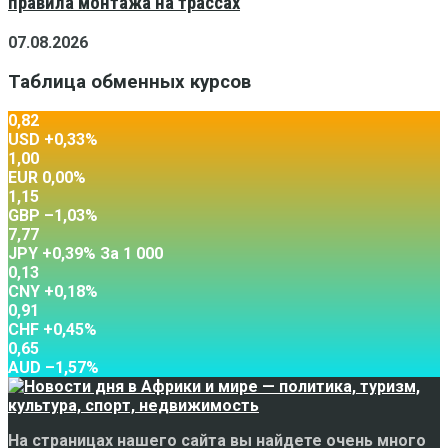
правила монтажа на трассах
07.08.2026
Таблица обменных курсов
0,82
USD
+0,33
%
1,00
EUR
0,00
%
1,15
GBP
–1,03
%
7,77
JPY
+0,39
%
За 1 000
0,13
CNY
+0,18
%
0,91
CHF
+0,45
%
0,65
AUD
–1,57
%
На страницах нашего сайта вы найдете очень много