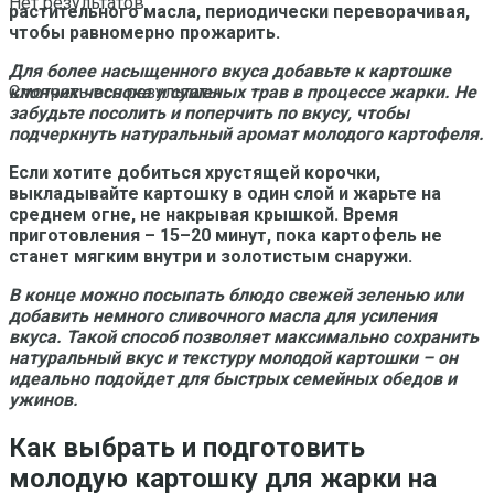
Нет результатов
растительного масла, периодически переворачивая,
чтобы равномерно прожарить.
Для более насыщенного вкуса добавьте к картошке
клончик чеснока и сушеных трав в процессе жарки. Не
Смотреть все результаты
забудьте посолить и поперчить по вкусу, чтобы
подчеркнуть натуральный аромат молодого картофеля.
Если хотите добиться хрустящей корочки,
выкладывайте картошку в один слой и жарьте на
среднем огне, не накрывая крышкой. Время
приготовления – 15–20 минут, пока картофель не
станет мягким внутри и золотистым снаружи.
В конце можно посыпать блюдо свежей зеленью или
добавить немного сливочного масла для усиления
вкуса. Такой способ позволяет максимально сохранить
натуральный вкус и текстуру молодой картошки – он
идеально подойдет для быстрых семейных обедов и
ужинов.
Как выбрать и подготовить
молодую картошку для жарки на