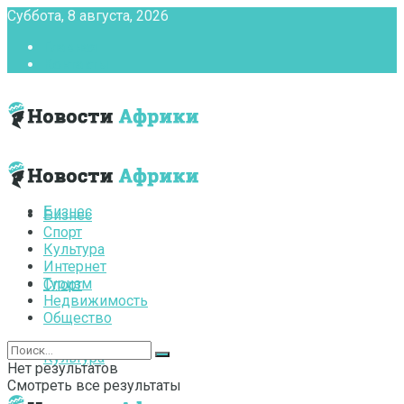
Суббота, 8 августа, 2026
Главная
Контакты
Бизнес
Бизнес
Спорт
Культура
Интернет
Туризм
Спорт
Недвижимость
Общество
Культура
Нет результатов
Смотреть все результаты