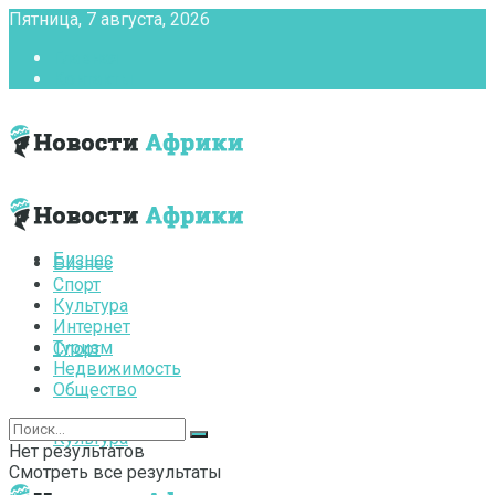
Пятница, 7 августа, 2026
Главная
Контакты
Бизнес
Бизнес
Спорт
Культура
Интернет
Туризм
Спорт
Недвижимость
Общество
Культура
Нет результатов
Смотреть все результаты