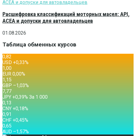
Расшифровка классификаций моторных масел: API,
ACEA и допуски для автовладельцев
01.08.2026
Таблица обменных курсов
0,82
USD
+0,33
%
1,00
EUR
0,00
%
1,15
GBP
–1,03
%
7,77
JPY
+0,39
%
За 1 000
0,13
CNY
+0,18
%
0,91
CHF
+0,45
%
0,65
AUD
–1,57
%