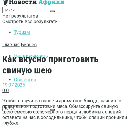
Интернет
Нет результатов
Смотреть все результаты
Туризм
Главная
Бизнес
Недвижимость
Как вкусно приготовить
свиную шею
Общество
19.07.2025
0
0
Чтобы получить сочное и ароматное блюдо, начните с
правильной подготовки мяса. Обмассируйте свиную
шею смесью соли, черного перца и любимых специй,
оставьте на час в холодильнике, чтобы специи проникли
глубже.