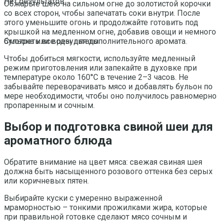
Нет результатов
Обжарьте шею на сильном огне до золотистой корочки
со всех сторон, чтобы запечатать соки внутри. После
этого уменьшите огонь и продолжайте готовить под
крышкой на медленном огне, добавив овощи и немного
бульона или воды для дополнительного аромата.
Смотреть все результаты
Чтобы добиться мягкости, используйте медленный
режим приготовления или запекайте в духовке при
температуре около 160°С в течение 2–3 часов. Не
забывайте переворачивать мясо и добавлять бульон по
мере необходимости, чтобы оно получилось равномерно
пропаренным и сочным.
Выбор и подготовка свиной шеи для
ароматного блюда
Обратите внимание на цвет мяса: свежая свиная шея
должна быть насыщенного розового оттенка без серых
или коричневых пятен.
Выбирайте куски с умеренно выраженной
мраморностью – тонкими прожилками жира, которые
при правильной готовке сделают мясо сочным и