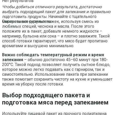
Нет результатов
Чтобы добиться отличного результата, достаточно
выбрать подходящий пакет для запекания и правильно
подготовить продукты.
Начинайте с тщательного
маринования куриных ножек, используя смесь из
Смотреть все результаты
любимых специй, чеснока и масла. После этого
положите их в пакет, добавьте немного жидкости –
например, бульона или сока – и плотно завяжите. Такой
способ готовки гарантирует, что мясо будет пропитано
ароматами и высушено минимально.
Важно соблюдать температурный режим и время
запекания
– обычно достаточно 45–60 минут при 180-
200°C. Такой подход позволяет получить сытное блюдо,
которое можно легко подавать как с гарниром, так и
самостоятельно. Использование пакета при запекании
также помогает сохранить чистоту на кухне и уменьшает
время на уборку после готовки.
Выбор подходящего пакета и
подготовка мяса перед запеканием
Используйте пищевой пакет из прочного полиэтилена