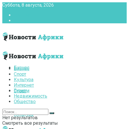
Суббота, 8 августа, 2026
Главная
Контакты
Бизнес
Бизнес
Спорт
Культура
Интернет
Туризм
Спорт
Недвижимость
Общество
Культура
Нет результатов
Смотреть все результаты