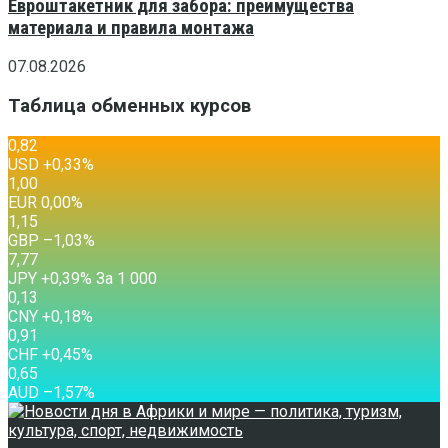
Евроштакетник для забора: преимущества
материала и правила монтажа
07.08.2026
Таблица обменных курсов
0,82
USD
+0,33
%
1,00
EUR
0,00
%
1,15
GBP
–1,03
%
7,77
JPY
+0,39
%
За 1 000
0,13
CNY
+0,18
%
0,91
CHF
+0,45
%
0,65
AUD
–1,57
%