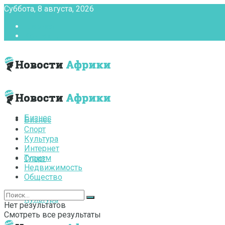
Суббота, 8 августа, 2026
Главная
Контакты
Бизнес
Бизнес
Спорт
Культура
Интернет
Туризм
Спорт
Недвижимость
Общество
Культура
Нет результатов
Смотреть все результаты