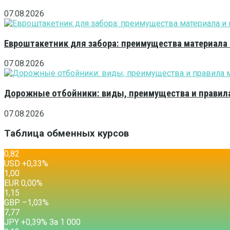
07.08.2026
Евроштакетник для забора: преимущества материала
07.08.2026
Дорожные отбойники: виды, преимущества и правила
07.08.2026
Таблица обменных курсов
0,82
USD
+0,33
%
1,00
EUR
0,00
%
1,15
GBP
–1,03
%
7,77
JPY
+0,39
%
За 1 000