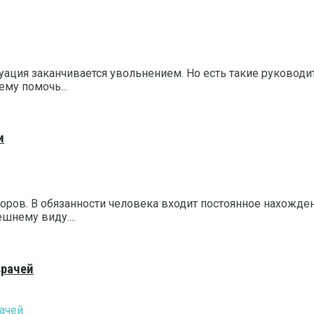
итуация заканчивается увольнением. Но есть такие руково
му помочь...
и
ров. В обязанности человека входит постоянное нахожден
шнему виду....
врачей