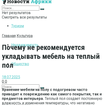
Интернет
Нет результатов
Смотреть все результаты
Туризм
Главная
Культура
Недвижимость
Почему не рекомендуется
укладывать мебель на теплый
пол
Общество
18.07.2025
0
0
Хранение мебели на полу с подогревом часто
приводит к повреждению как самого покрытия, так и
предметов интерьера.
Теплый пол создает постоянную
влажность и изменения температуры, что негативно