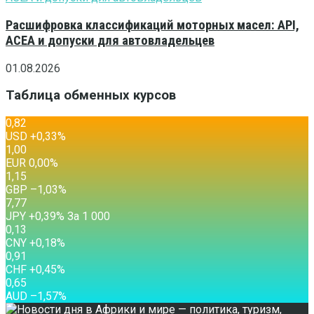
Расшифровка классификаций моторных масел: API,
ACEA и допуски для автовладельцев
01.08.2026
Таблица обменных курсов
0,82
USD
+0,33
%
1,00
EUR
0,00
%
1,15
GBP
–1,03
%
7,77
JPY
+0,39
%
За 1 000
0,13
CNY
+0,18
%
0,91
CHF
+0,45
%
0,65
AUD
–1,57
%