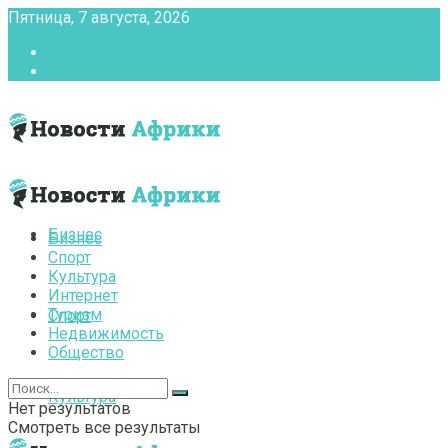
Пятница, 7 августа, 2026
Главная
Контакты
Бизнес
Бизнес
Спорт
Культура
Интернет
Туризм
Спорт
Недвижимость
Общество
Культура
Нет результатов
Смотреть все результаты