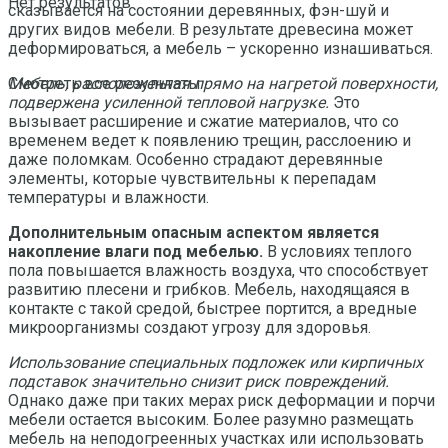
Нет результатов
сказывается на состоянии деревянных, фэн-шуй и
других видов мебели. В результате древесина может
деформироваться, а мебель – ускоренно изнашиваться.
Мебель, расположенная прямо на нагретой поверхности,
Смотреть все результаты
подвержена усиленной тепловой нагрузке.
Это
вызывает расширение и сжатие материалов, что со
временем ведет к появлению трещин, расслоению и
даже поломкам. Особенно страдают деревянные
элементы, которые чувствительны к перепадам
температуры и влажности.
Дополнительным опасным аспектом является
накопление влаги под мебелью.
В условиях теплого
пола повышается влажность воздуха, что способствует
развитию плесени и грибков. Мебель, находящаяся в
контакте с такой средой, быстрее портится, а вредные
микроорганизмы создают угрозу для здоровья.
Использование специальных подложек или кирпичных
подставок значительно снизит риск повреждений.
Однако даже при таких мерах риск деформации и порчи
мебели остается высоким. Более разумно размещать
мебель на неподогреенных участках или использовать