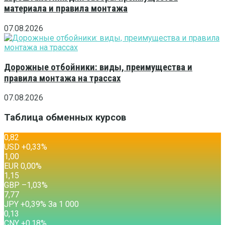
материала и правила монтажа
07.08.2026
Дорожные отбойники: виды, преимущества и
правила монтажа на трассах
07.08.2026
Таблица обменных курсов
0,82
USD
+0,33
%
1,00
EUR
0,00
%
1,15
GBP
–1,03
%
7,77
JPY
+0,39
%
За 1 000
0,13
CNY
+0,18
%