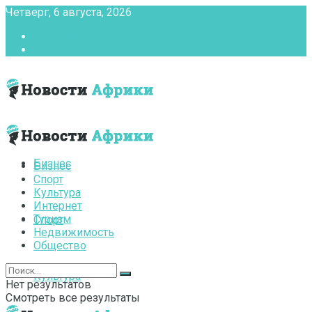
Четверг, 6 августа, 2026
Главная
Контакты
Бизнес
Бизнес
Спорт
Культура
Интернет
Туризм
Спорт
Недвижимость
Общество
Культура
Нет результатов
Смотреть все результаты