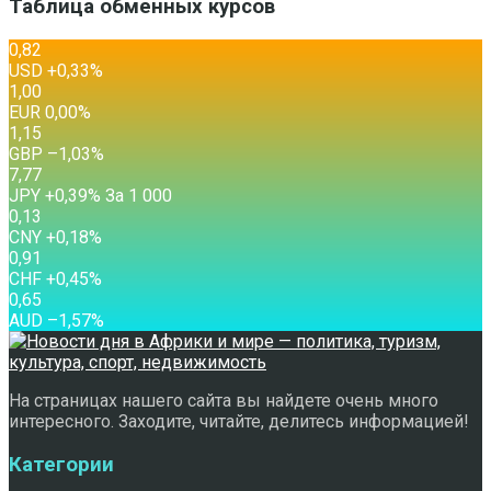
Таблица обменных курсов
0,82
USD
+0,33
%
1,00
EUR
0,00
%
1,15
GBP
–1,03
%
7,77
JPY
+0,39
%
За 1 000
0,13
CNY
+0,18
%
0,91
CHF
+0,45
%
0,65
AUD
–1,57
%
На страницах нашего сайта вы найдете очень много
интересного. Заходите, читайте, делитесь информацией!
Категории