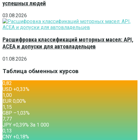
успешных людей
03.08.2026
Расшифровка классификаций моторных масел: API,
ACEA и допуски для автовладельцев
01.08.2026
Таблица обменных курсов
0,82
USD
+0,33
%
1,00
EUR
0,00
%
1,15
GBP
–1,03
%
7,77
JPY
+0,39
%
За 1 000
0,13
CNY
+0,18
%