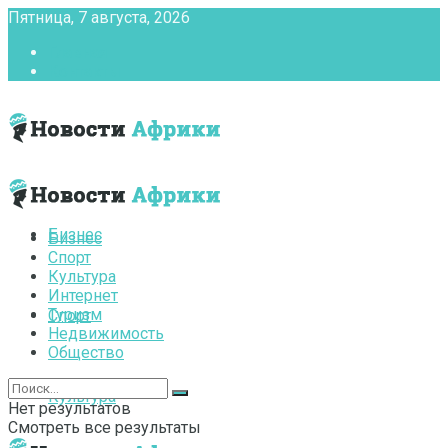
Пятница, 7 августа, 2026
Главная
Контакты
Бизнес
Бизнес
Спорт
Культура
Интернет
Туризм
Спорт
Недвижимость
Общество
Культура
Нет результатов
Смотреть все результаты