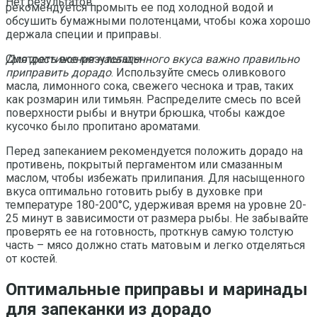
Нет результатов
рекомендуется промыть ее под холодной водой и
обсушить бумажными полотенцами, чтобы кожа хорошо
держала специи и приправы.
Для достижения насыщенного вкуса важно правильно
Смотреть все результаты
приправить дорадо
. Используйте смесь оливкового
масла, лимонного сока, свежего чеснока и трав, таких
как розмарин или тимьян. Распределите смесь по всей
поверхности рыбы и внутри брюшка, чтобы каждое
кусочко было пропитано ароматами.
Перед запеканием рекомендуется положить дорадо на
противень, покрытый пергаментом или смазанным
маслом, чтобы избежать прилипания. Для насыщенного
вкуса оптимально готовить рыбу в духовке при
температуре 180-200°С, удерживая время на уровне 20-
25 минут в зависимости от размера рыбы. Не забывайте
проверять ее на готовность, проткнув самую толстую
часть – мясо должно стать матовым и легко отделяться
от костей.
Оптимальные приправы и маринады
для запеканки из дорадо