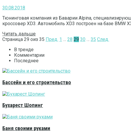
30.08.2018
Тюнинговая компания из Баварии Alpina, специализирую
кроссовер XD3. Автомобиль XD3 построен на базе BMW X3 
Читать дальше
Страница 29 oиз 35
Пред.
1
…
28
29
30
…
35
След.
В тренде
Комментарии
Последнее
Бассейн и его строительство
Бухарест Шопинг
Баня своими руками