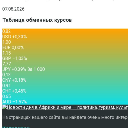
07.08.2026
Таблица обменных курсов
0,82
USD
+0,33
%
1,00
EUR
0,00
%
1,15
GBP
–1,03
%
7,77
JPY
+0,39
%
За 1 000
0,13
CNY
+0,18
%
0,91
CHF
+0,45
%
0,65
AUD
–1,57
%
На страницах нашего сайта вы найдете очень много интере