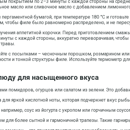
ым покрытием по 2–3 минуты с каждой стороны на среднем
ьное масло или сливочное масло с добавлением лимонного
 пергаментной бумагой, при температуре 180 °C и готовьт
ем, чтобы филе было равномерно распределено, и не пересу
лучения аппетитной корочки. Перед приготовлением смажь
инуты с каждой стороны, аккуратно переворачивая, чтобы 
 травы.
йте с посыпками – чесночным порошком, розмарином или 
ности и тонкой структуры филе. Используйте термометр д
блюду для насыщенного вкуса
ми помидоров, огурцов или салатом из зелени. Это добав
ля яркой кислотной ноты, которая подчеркнет вкус рыбы
например, соус из йогурта с укропом или горчичным соусо
ом для более сытной и гармоничной трапезы. Такие гарнир