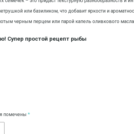
 семечек – это придаст текстурную разнообразность и ин
етрушкой или базиликом, что добавит яркости и ароматнос
лотым черным перцем или парой капель оливкового масла
елю! Супер простой рецепт рыбы
ля помечены
*