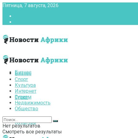
Пятница, 7 августа, 2026
Главная
Контакты
Бизнес
Бизнес
Спорт
Культура
Интернет
Туризм
Спорт
Недвижимость
Общество
Культура
Нет результатов
Смотреть все результаты