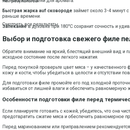
чеснока или зелени для аромата.
Нет результатов
Быстрая жарка auf сковороде
займет около 3-4 минут с
раньше времени.
Смотреть все результаты
Запекание
в духовке при 180°C сохранит сочность и уди
Выбор и подготовка свежего филе пе
Обратите внимание на яркий, блестящий внешний вид и п
исходное состояние после легкого нажатия.
Перед покупкой проверьте цвет мяса – у качественного 
кожу и кости, чтобы убедиться в целости и отсутствии по
Для подготовки филе промойте его под холодной проточ
избавиться от лишней влаги и обеспечить равномерную ж
Особенности подготовки филе перед термиче
Если планируете готовить с кожей, убедитесь, что она чи
предотвратить сжатие мяса и обеспечить равномерное п
Перед маринованием или приправлением рекомендуется д