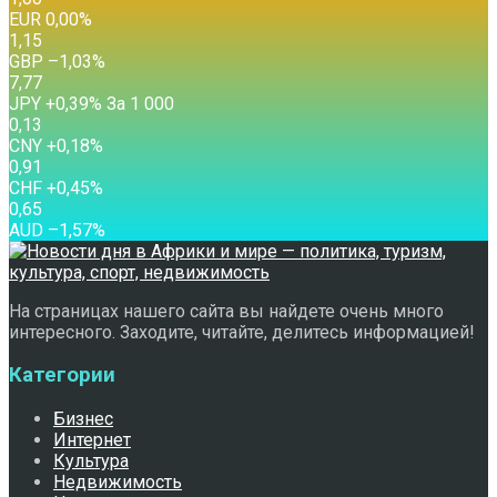
EUR
0,00
%
1,15
GBP
–1,03
%
7,77
JPY
+0,39
%
За 1 000
0,13
CNY
+0,18
%
0,91
CHF
+0,45
%
0,65
AUD
–1,57
%
На страницах нашего сайта вы найдете очень много
интересного. Заходите, читайте, делитесь информацией!
Категории
Бизнес
Интернет
Культура
Недвижимость