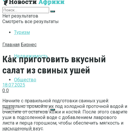
Интернет
Нет результатов
Смотреть все результаты
Туризм
Главная
Бизнес
Недвижимость
Как приготовить вкусный
салат из свиных ушей
Общество
18.07.2025
0
0
Начните с правильной подготовки свиных ушей:
тщательно промойте их под холодной проточной водой и
очистите от остатков кожи и костей. После этого сварите
уши в подсоленной воде с добавлением лаврового
листа и перца горошком, чтобы обеспечить мягкость и
насыщенный вкус.