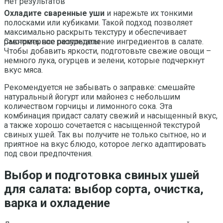
Нет результатов
Охладите сваренные уши
и нарежьте их тонкими
полосками или кубиками. Такой подход позволяет
максимально раскрыть текстуру и обеспечивает
равномерное распределение ингредиентов в салате.
Смотреть все результаты
Чтобы добавить яркости, подготовьте свежие овощи –
немного лука, огурцев и зелени, которые подчеркнут
вкус мяса.
Рекомендуется не забывать о заправке: смешайте
натуральный йогурт или майонез с небольшим
количеством горчицы и лимонного сока. Эта
комбинация придаст салату свежий и насыщенный вкус,
а также хорошо сочетается с насыщенной текстурой
свиных ушей. Так вы получите не только сытное, но и
приятное на вкус блюдо, которое легко адаптировать
под свои предпочтения.
Выбор и подготовка свиных ушей
для салата: выбор сорта, очистка,
варка и охладение